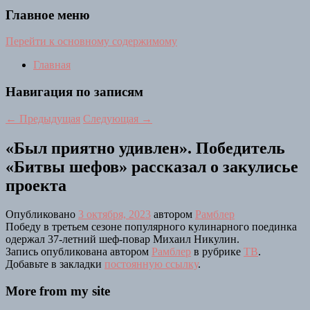
Главное меню
Перейти к основному содержимому
Главная
Навигация по записям
←
Предыдущая
Следующая
→
«Был приятно удивлен». Победитель
«Битвы шефов» рассказал о закулисье
проекта
Опубликовано
3 октября, 2023
автором
Рамблер
Победу в третьем сезоне популярного кулинарного поединка
одержал 37-летний шеф-повар Михаил Никулин.
Запись опубликована автором
Рамблер
в рубрике
ТВ
.
Добавьте в закладки
постоянную ссылку
.
More from my site