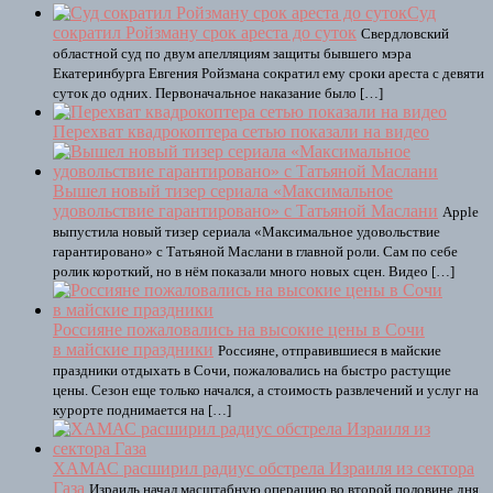
Суд
сократил Ройзману срок ареста до суток
Свердловский
областной суд по двум апелляциям защиты бывшего мэра
Екатеринбурга Евгения Ройзмана сократил ему сроки ареста с девяти
суток до одних. Первоначальное наказание было […]
Перехват квадрокоптера сетью показали на видео
Вышел новый тизер сериала «Максимальное
удовольствие гарантировано» с Татьяной Маслани
Apple
выпустила новый тизер сериала «Максимальное удовольствие
гарантировано» с Татьяной Маслани в главной роли. Сам по себе
ролик короткий, но в нём показали много новых сцен. Видео […]
Россияне пожаловались на высокие цены в Сочи
в майские праздники
Россияне, отправившиеся в майские
праздники отдыхать в Сочи, пожаловались на быстро растущие
цены. Сезон еще только начался, а стоимость развлечений и услуг на
курорте поднимается на […]
ХАМАС расширил радиус обстрела Израиля из сектора
Газа
Израиль начал масштабную операцию во второй половине дня.