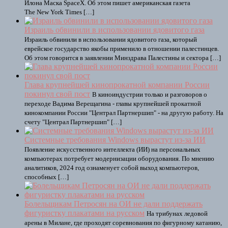
Илона Маска SpaceX. Об этом пишет американская газета
The New York Times […]
Израиль обвинили в использовании ядовитого газа
Израиль обвинили в использовании ядовитого газа, который
еврейское государство якобы применило в отношении палестинцев.
Об этом говорится в заявлении Минздрава Палестины и сектора […]
Глава крупнейшей кинопрокатной компании России
покинул свой пост
В киноиндустрии только и разговоров о
переходе Вадима Верещагина - главы крупнейшей прокатной
кинокомпании России "Централ Партнершип" - на другую работу. На
счету "Централ Партнершип" […]
Системные требования Windows вырастут из-за ИИ
Появление искусственного интеллекта (ИИ) на персональных
компьютерах потребует модернизации оборудования. По мнению
аналитиков, 2024 год ознаменует собой выход компьютеров,
способных […]
Болельщикам Петросян на ОИ не дали поддержать
фигуристку плакатами на русском
На трибунах ледовой
арены в Милане, где проходят соревнования по фигурному катанию,