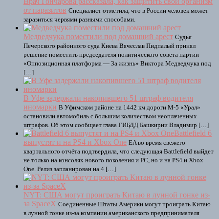
Врач Гончарова рассказала, как защитить свой организм
от паразитов
Специалист отметила, что в России человек может
заразиться червями разными способами.
Медведчука поместили под домашний арест
Судья
Печерского районного суда Киева Вячеслав Пидпалый принял
решение поместить председателя политического совета партии
«Оппозиционная платформа — За жизнь» Виктора Медведчука под
[…]
В Уфе задержали накопившего 51 штраф водителя
иномарки
В Уфимском районе на 1442 км дороги М-5 «Урал»
остановили автомобиль с большим количеством неоплаченных
штрафов. Об этом сообщает глава ГИБДД Башкирии Владимир […]
Battlefield 6
выпустят и на PS4 и Xbox One
EA во время свежего
квартального отчёта подтвердила, что следующая Battlefield выйдет
не только на консолях нового поколения и PC, но и на PS4 и Xbox
One. Релиз запланирован на 4 […]
NYT: США могут проиграть Китаю в лунной гонке из-
за SpaceX
Соединенные Штаты Америки могут проиграть Китаю
в лунной гонке из-за компании американского предпринимателя