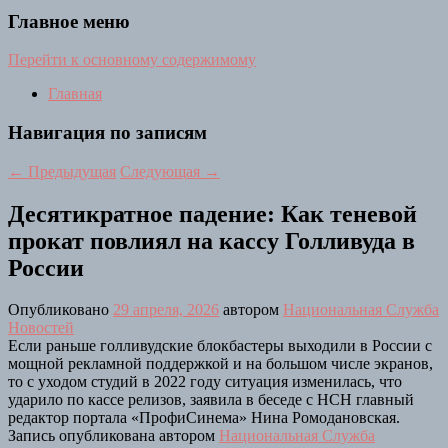
Главное меню
Перейти к основному содержимому
Главная
Навигация по записям
←
Предыдущая
Следующая
→
Десятикратное падение: Как теневой
прокат повлиял на кассу Голливуда в
России
Опубликовано
29 апреля, 2026
автором
Национальная Служба
Новостей
Если раньше голливудские блокбастеры выходили в России с
мощной рекламной поддержкой и на большом числе экранов,
то с уходом студий в 2022 году ситуация изменилась, что
ударило по кассе релизов, заявила в беседе с НСН главный
редактор портала «ПрофиСинема» Нина Ромодановская.
Запись опубликована автором
Национальная Служба