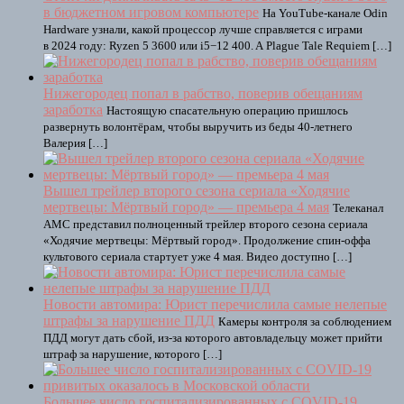
в бюджетном игровом компьютере
На YouTube-канале Odin
Hardware узнали, какой процессор лучше справляется с играми
в 2024 году: Ryzen 5 3600 или i5−12 400. A Plague Tale Requiem […]
Нижегородец попал в рабство, поверив обещаниям
заработка
Настоящую спасательную операцию пришлось
развернуть волонтёрам, чтобы выручить из беды 40-летнего
Валерия […]
Вышел трейлер второго сезона сериала «Ходячие
мертвецы: Мёртвый город» — премьера 4 мая
Телеканал
AMC представил полноценный трейлер второго сезона сериала
«Ходячие мертвецы: Мёртвый город». Продолжение спин-оффа
культового сериала стартует уже 4 мая. Видео доступно […]
Новости автомира: Юрист перечислила самые нелепые
штрафы за нарушение ПДД
Камеры контроля за соблюдением
ПДД могут дать сбой, из-за которого автовладельцу может прийти
штраф за нарушение, которого […]
Большее число госпитализированных с COVID-19