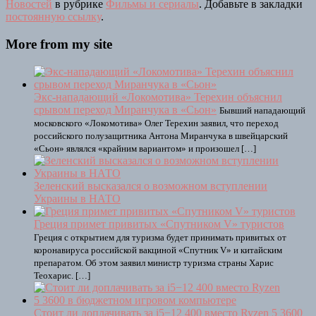
Новостей
в рубрике
Фильмы и сериалы
. Добавьте в закладки
постоянную ссылку
.
More from my site
Экс-нападающий «Локомотива» Терехин объяснил
срывом переход Миранчука в «Сьон»
Бывший нападающий
московского «Локомотива» Олег Терехин заявил, что переход
российского полузащитника Антона Миранчука в швейцарский
«Сьон» являлся «крайним вариантом» и произошел […]
Зеленский высказался о возможном вступлении
Украины в НАТО
Греция примет привитых «Спутником V» туристов
Греция с открытием для туризма будет принимать привитых от
коронавируса российской вакциной «Спутник V» и китайским
препаратом. Об этом заявил министр туризма страны Харис
Теохарис. […]
Стоит ли доплачивать за i5−12 400 вместо Ryzen 5 3600