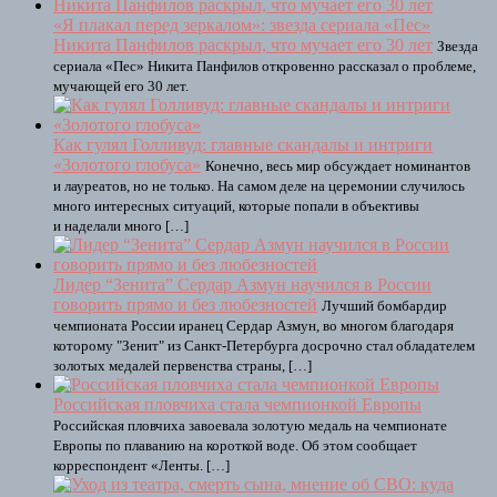
«Я плакал перед зеркалом»: звезда сериала «Пес»
Никита Панфилов раскрыл, что мучает его 30 лет
Звезда
сериала «Пес» Никита Панфилов откровенно рассказал о проблеме,
мучающей его 30 лет.
Как гулял Голливуд: главные скандалы и интриги
«Золотого глобуса»
Конечно, весь мир обсуждает номинантов
и лауреатов, но не только. На самом деле на церемонии случилось
много интересных ситуаций, которые попали в объективы
и наделали много […]
Лидер “Зенита” Сердар Азмун научился в России
говорить прямо и без любезностей
Лучший бомбардир
чемпионата России иранец Сердар Азмун, во многом благодаря
которому "Зенит" из Санкт-Петербурга досрочно стал обладателем
золотых медалей первенства страны, […]
Российская пловчиха стала чемпионкой Европы
Российская пловчиха завоевала золотую медаль на чемпионате
Европы по плаванию на короткой воде. Об этом сообщает
корреспондент «Ленты. […]