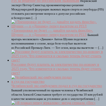
FIS за решение по российским лыжникам
Норвежский
эксперт Петтер Скинстад прокомментировал решение
Международной федерации лыжных видов спорта и сноуборда (FIS)
отложить рассмотрение вопроса о допуске российских
и белорусских […]
«Тренировки не будет — давайте кидать фрисби».
Шунин — о «Динамо» перед вылетом из РПЛ
Бывший
вратарь московского «Динамо» Антон Шунин поделился
воспоминаниями о сезоне, когда бело-голубые вылетели
из Российской Премьер-Лиги. — Тот сезон, когда вы вылетели — […]
Россияне будут платить за электричество по-новому в
2025 году. Что изменится и сколько теперь будет стоить
свет?
Челябинский экс-омбудсмен подал в суд на государство
Бывший уполномоченный по правам человека в Челябинской
области Алексей Севастьянов требует от государства 10 млн рублей
в качестве компенсации за уголовное дело о злоупотреблении […]