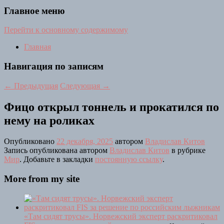
Главное меню
Перейти к основному содержимому
Главная
Навигация по записям
←
Предыдущая
Следующая
→
Фицо открыл тоннель и прокатился по
нему на роликах
Опубликовано
22 декабря, 2025
автором
Владислав Китов
Запись опубликована автором
Владислав Китов
в рубрике
Мир
. Добавьте в закладки
постоянную ссылку
.
More from my site
«Там сидят трусы». Норвежский эксперт раскритиковал