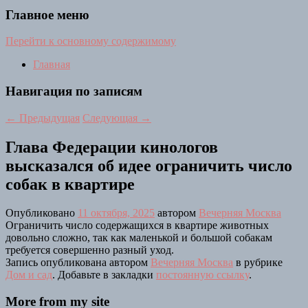
Главное меню
Перейти к основному содержимому
Главная
Навигация по записям
←
Предыдущая
Следующая
→
Глава Федерации кинологов
высказался об идее ограничить число
собак в квартире
Опубликовано
11 октября, 2025
автором
Вечерняя Москва
Ограничить число содержащихся в квартире животных
довольно сложно, так как маленькой и большой собакам
требуется совершенно разный уход.
Запись опубликована автором
Вечерняя Москва
в рубрике
Дом и сад
. Добавьте в закладки
постоянную ссылку
.
More from my site