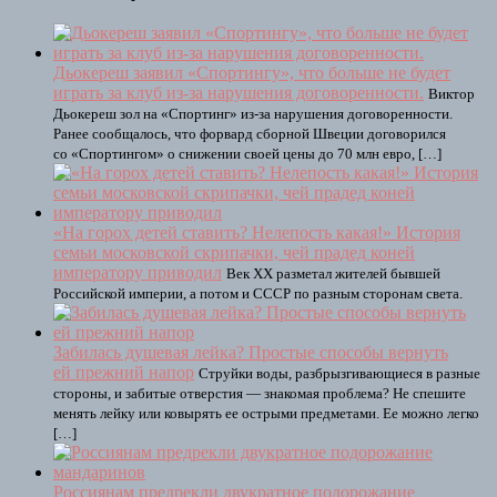
Дьокереш заявил «Спортингу», что больше не будет
играть за клуб из-за нарушения договоренности.
Виктор
Дьокереш зол на «Спортинг» из-за нарушения договоренности.
Ранее сообщалось, что форвард сборной Швеции договорился
со «Спортингом» о снижении своей цены до 70 млн евро, […]
«На горох детей ставить? Нелепость какая!» История
семьи московской скрипачки, чей прадед коней
императору приводил
Век ХХ разметал жителей бывшей
Российской империи, а потом и СССР по разным сторонам света.
Забилась душевая лейка? Простые способы вернуть
ей прежний напор
Струйки воды, разбрызгивающиеся в разные
стороны, и забитые отверстия — знакомая проблема? Не спешите
менять лейку или ковырять ее острыми предметами. Ее можно легко
[…]
Россиянам предрекли двукратное подорожание