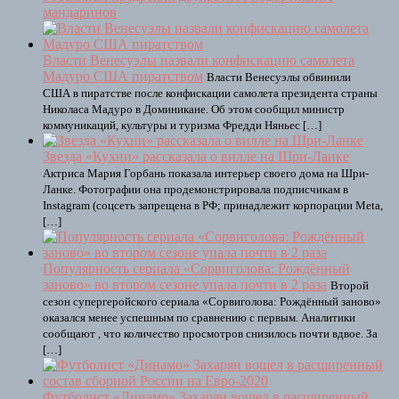
мандаринов
Власти Венесуэлы назвали конфискацию самолета
Мадуро США пиратством
Власти Венесуэлы обвинили
США в пиратстве после конфискации самолета президента страны
Николаса Мадуро в Доминикане. Об этом сообщил министр
коммуникаций, культуры и туризма Фредди Няньес […]
Звезда «Кухни» рассказала о вилле на Шри-Ланке
Актриса Мария Горбань показала интерьер своего дома на Шри-
Ланке. Фотографии она продемонстрировала подписчикам в
Instagram (соцсеть запрещена в РФ; принадлежит корпорации Meta,
[…]
Популярность сериала «Сорвиголова: Рождённый
заново» во втором сезоне упала почти в 2 раза
Второй
сезон супергеройского сериала «Сорвиголова: Рождённый заново»
оказался менее успешным по сравнению с первым. Аналитики
сообщают , что количество просмотров снизилось почти вдвое. За
[…]
Футболист «Динамо» Захарян вошел в расширенный