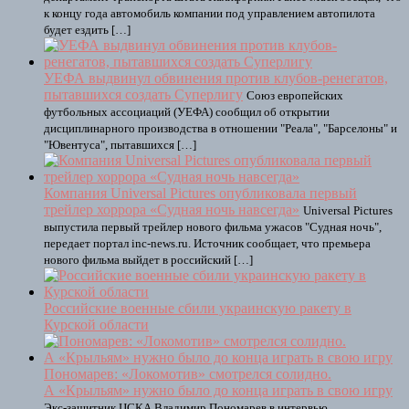
к концу года автомобиль компании под управлением автопилота
будет ездить […]
УЕФА выдвинул обвинения против клубов-ренегатов,
пытавшихся создать Суперлигу
Союз европейских
футбольных ассоциаций (УЕФА) сообщил об открытии
дисциплинарного производства в отношении "Реала", "Барселоны" и
"Ювентуса", пытавшихся […]
Компания Universal Pictures опубликовала первый
трейлер хоррора «Судная ночь навсегда»
Universal Pictures
выпустила первый трейлер нового фильма ужасов "Судная ночь",
передает портал inc-news.ru. Источник сообщает, что премьера
нового фильма выйдет в российский […]
Российские военные сбили украинскую ракету в
Курской области
Пономарев: «Локомотив» смотрелся солидно.
А «Крыльям» нужно было до конца играть в свою игру
Экс-защитник ЦСКА Владимир Пономарев в интервью