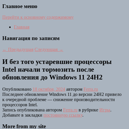
Главное меню
Перейти к основному содержимому
Главная
Навигация по записям
←
Предыдущая
Следующая
→
И без того устаревшие процессоры
Intel начали тормозить после
обновления до Windows 11 24H2
Опубликовано
18 октября, 2024
автором
Ferra.ru
Последнее обновление Windows 11 до версии 24H2 привело
к очередной проблеме — снижение производительности
процессоров Intel.
Запись опубликована автором
Ferra.ru
в рубрике
Игры
.
Добавьте в закладки
постоянную ссылку
.
More from my site