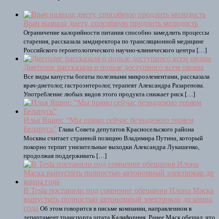
Врач назвала диету, способную продлить молодость
Ограничение калорийности питания способно замедлить процессы
старения, рассказала замдиректора по трансляционной медицине
Российского геронтологического научно-клинического центра […]
Диетолог рассказала о пользе доступного всем овоща
Все виды капусты богаты полезными микроэлементами, рассказала
врач-диетолог, гастроэнтеролог, терапевт Александра Разаренова.
Употребление любых видов этого продукта снижает риск […]
Илья Яшин: “Мы прямо сейчас безнадежно теряем
Беларусь”
Глава Совета депутатов Красносельского района
Москвы считает странной позицию Владимира Путина, который
покорно терпит унизительные выходки Александра Лукашенко,
продолжая поддерживать […]
В Tesla поставили под сомнение обещания Илона Маска
выпустить полностью автономный электрокар до конца
года
Об этом говорится в письме компании, направленном в
департамент транспорта штата Калифорния. Ранее Маск обещал, что