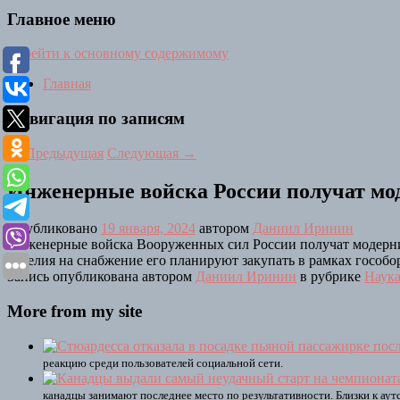
Главное меню
Перейти к основному содержимому
Главная
Навигация по записям
←
Предыдущая
Следующая
→
Инженерные войска России получат мо
Опубликовано
19 января, 2024
автором
Даниил Иринин
Инженерные войска Вооруженных сил России получат модерни
изделия на снабжение его планируют закупать в рамках гособо
Запись опубликована автором
Даниил Иринин
в рубрике
Наука
More from my site
реакцию среди пользователей социальной сети.
канадцы занимают последнее место по результативности. Близки к аут