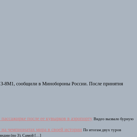
ПЗ-8М1, сообщили в Минобороны России. После принятия
й пассажирке после ее кувырков в аэропорту
Видео вызвало бурную
 на чемпионатах мира в своей истории
По итогам двух туров
яндии (по 3). Самой […]