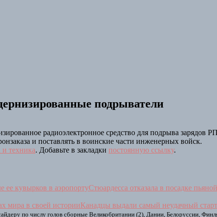
дернизированные подрыватели
зированное радиоэлектронное средство для подрыва зарядов Р
ронзаказа и поставлять в воинские части инженерных войск.
 и техника
. Добавьте в закладки
постоянную ссылку
.
Стюардесса отказала в посадке пьяно
Канадцы выдали самый неудачный старт
сайдеру по числу голов сборные Великобритании (2), Дании, Белоруссии, Финл