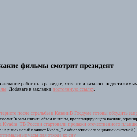
 какие фильмы смотрит президент
 желание работать в разведке, хотя это и казалось недостижимы
алы
. Добавьте в закладки
постоянную ссылку
.
В Госдуме готовы обсудить зап
позволит "в разы снизить объем контента, пропагандирующего насилие, героиз
В России стартовали продажи отечественного планш
ла на рынок новый планшет Kvadra_T с обновлённой операционной системой [
птимальные часы для отхода ко сну