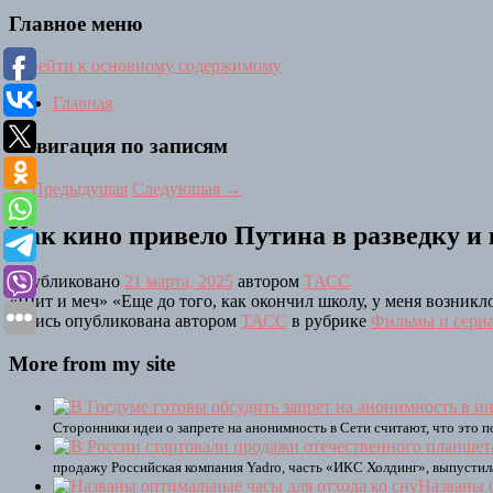
Главное меню
Перейти к основному содержимому
Главная
Навигация по записям
←
Предыдущая
Следующая
→
Как кино привело Путина в разведку и
Опубликовано
21 марта, 2025
автором
ТАСС
«Щит и меч» «Еще до того, как окончил школу, у меня возникло
Запись опубликована автором
ТАСС
в рубрике
Фильмы и сери
More from my site
Сторонники идеи о запрете на анонимность в Сети считают, что это 
продажу Российская компания Yadro, часть «ИКС Холдинг», выпусти
Названы о