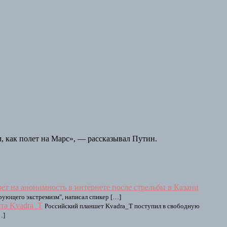
м, как полет на Марс», — рассказывал Путин.
рет на анонимность в интернете после стрельбы в Казани
ирующего экстремизм", написал спикер […]
ета Kvadra_T
Российский планшет Kvadra_T поступил в свободную
…]