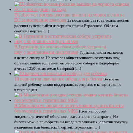
EUobserver: восемь россиян вышли из черного списка
ЕС за последние два года
За последние два года только восемь
россиян сумели выйти из черного списка Евросоюза. Об этом
сообщил портал […]
В Германии в католическом соборе устроили
шоу с ощипанными цыплятами
Германия снова оказалась
в центре скандала. На этот раз общественность возмутило шоу,
организованное в древнем католическом соборе в Падерборне
в честь 1250-летия земли Северный […]
10 вариантов школьного обеда для ребенка
Во время
занятий ребенку важно поддерживать энергию и концентрацию
в течение дня.
В Московском зоопарке теперь можно купить билеты
без очереди в терминалах МКБ
Из-за непростой
эпидемиологической обстановки кассы зоопарка закрыты. Но
билеты можно приобрести на входе в терминалах, оплатив покупку
наличными или банковской картой. Терминалы […]