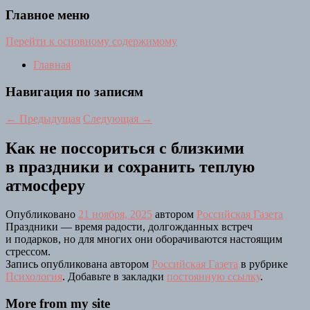
Главное меню
Перейти к основному содержимому
Главная
Навигация по записям
←
Предыдущая
Следующая
→
Как не поссориться с близкими
в праздники и сохранить теплую
атмосферу
Опубликовано
21 ноября, 2025
автором
Российская Газета
Праздники — время радости, долгожданных встреч
и подарков, но для многих они оборачиваются настоящим
стрессом.
Запись опубликована автором
Российская Газета
в рубрике
Психология
. Добавьте в закладки
постоянную ссылку
.
More from my site