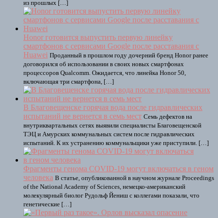
из прошлых […]
Honor готовится выпустить первую линейку
смартфонов с сервисами Google после расставания с
Huawei
Проданный в прошлом году дочерний бренд Honor ранее
договорился об использовании в своих новых смартфонах
процессоров Qualcomm. Ожидается, что линейка Honor 50,
включающая три смартфона, […]
В Благовещенске горячая вода после гидравлических
испытаний не вернется в семь мест
Семь дефектов на
внутриквартальных сетях выявили специалисты Благовещенской
ТЭЦ и Амурских коммунальных систем после гидравлических
испытаний. К их устранению коммунальщики уже приступили. […]
Фрагменты генома COVID-19 могут включаться в геном
человека
В статье, опубликованной в научном журнале Proceedings
of the National Academy of Sciences, немецко-американский
молекулярный биолог Рудольф Йениш с коллегами показали, что
генетические […]