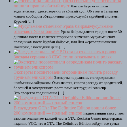
Россиянина
лишили прав за сбитый куст
Жителя Курска лишили
водительского удостоверения за сбитый куст. Об этом в Telegram
-канале сообщила объединенная пресс-служба судебной системы
Курской […]
Мусульмане
отмечают Ураза-байрам
Ураза-байрам длится три дня после 30-
дневного поста и является вторым по значению мусульманским
праздником после Курбан-байрама, или Дня жертвоприношения.
Накануне, в последний день […]
Звездам сериала об СВО стали отказывать в ролях
Эксперты посоветовали огородникам полить рассаду
грудным эликсиром
Эксперты поделились с огородниками
необычным лайфхаком. Оказывается, спасти рассаду от вредителей,
болезней и замедленного роста поможет грудной эликсир.
Это средство традиционно […]
В саундтрек GTA: The Definitive Edition вошли более
200 композиций — полный список
Радиостанции выступают
важным элементом каждой части GTA. Rockstar Games подтвердила
изданию VGC, что в GTA: The Definitive Edition войдут все треки