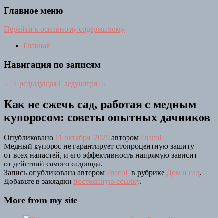
Главное меню
Перейти к основному содержимому
Главная
Навигация по записям
←
Предыдущая
Следующая
→
Как не сжечь сад, работая с медным
купоросом: советы опытных дачников
Опубликовано
11 октября, 2025
автором
ГлагоL
Медный купорос не гарантирует стопроцентную защиту
от всех напастей, и его эффективность напрямую зависит
от действий самого садовода.
Запись опубликована автором
ГлагоL
в рубрике
Дом и сад
.
Добавьте в закладки
постоянную ссылку
.
More from my site