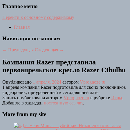
Главное меню
Перейти к основному содержимому
Главная
Навигация по записям
←
Предыдущая
Следующая
→
Компания Razer представила
первоапрельское кресло Razer Cthulhu
Опубликовано
1 апреля, 2024
автором
Vprognoze.ru
1 апреля компания Razer подготовила для своих поклонников
видеоролик, приуроченный к сегодняшней дате.
Запись опубликована автором
Vprognoze.ru
в рубрике
Игры
.
Добавьте в закладки
постоянную ссылку
.
More from my site