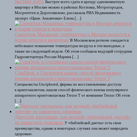
быстрее всего
Быстрее всего сдать в аренду однокомнатную
квартиру в Москве можно в районах Котловка, Метрогородок,
Мосрентген и Дорогомилово, рассказала РИА Недвижимость
эксперт «Циан. Аналитики» Елена […]
Синоптик Макарова: температура в Москве вернется к
норме апреля в выходные
В Московском регионе ожидается
небольшое повышение температуры воздуха в эти выходные, а
также на следующей неделе. Об этом сообщила ведущий сотрудник
Гидрометцентра России Марина […]
CoinDesk: в Unciphered нашли способ физического
взлома аппаратного криптокошелька Trezor T
Специалисты Unciphered, фирмы по восстановлению доступа
к криптовалютам, нашли способ физического взлома популярного
аппаратного криптокошелька Trezor T от компании Trezor. Об этом
[…]
Диетолог рассказала, как модной «библейской диетой»
не навредить здоровью
У «библейской диеты» есть свои
преимущества, однако в некоторых случаях она может навредить
здоровью.