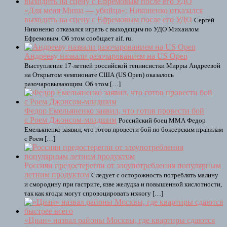
«Для меня Миша — убийца»: Никоненко отказался
выходить на сцену с Ефремовым после его УДО
Сергей
Никоненко отказался играть с выходящим по УДО Михаилом
Ефремовым. Об этом сообщает aif. ru.
Андрееву назвали разочарованием на US Open
Выступление 17-летней российской теннисистки Мирры Андреевой
на Открытом чемпионате США (US Open) оказалось
разочаровывающим. Об этом […]
Федор Емельяненко заявил, что готов провести бой
с Роем Джонсом-младшим
Российский боец ММА Федор
Емельяненко заявил, что готов провести бой по боксерским правилам
с Роем […]
Россиян предостерегли от злоупотребления популярным
летним продуктом
Следует с осторожность потреблять малину
и смородину при гастрите, язве желудка и повышенной кислотности,
так как ягоды могут спровоцировать изжогу […]
«Циан» назвал районы Москвы, где квартиры сдаются