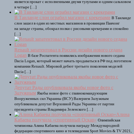
является прокат с исполненными двумя тулупами и одним сальховом
в четыре […]
В Таиланде слон ограбил магазин с крекерами
В Таиланде
слон зашел в один из местных магазинов в провинции Пакчонг
на западе страны, обокрал полки с рисовыми крекерами и спокойно
[…]
Renault запатентовал в России дизайн нового седана
Logan
В базе Роспатента появились изображения нового седана
Dacia Logan, который может начать продаваться в РФ под логотипом
компании Renault. Мировой дебют третьего поколения моделей
Dacia […]
Депутат Рады опубликовала якобы новое фото с
Залужным
Якобы новое фото с главнокомандующим
Вооруженных сил Украины (ВСУ) Валерием Залужным
опубликовала депутат Верховной Рады Украины от партии
президента страны Владимира Зеленского […]
Алина
Кабаева получила «спортивный Оскар»
Олимпийская
чемпионка Алина Кабаева получила награду Международной
федерации спортивного кино и телевидения Sport Movies & TV 2021,