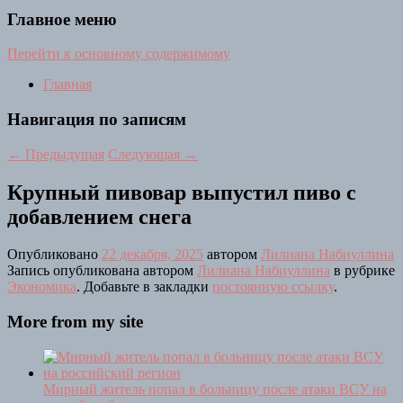
Главное меню
Перейти к основному содержимому
Главная
Навигация по записям
←
Предыдущая
Следующая
→
Крупный пивовар выпустил пиво с
добавлением снега
Опубликовано
22 декабря, 2025
автором
Лилиана Набиуллина
Запись опубликована автором
Лилиана Набиуллина
в рубрике
Экономика
. Добавьте в закладки
постоянную ссылку
.
More from my site
Мирный житель попал в больницу после атаки ВСУ на