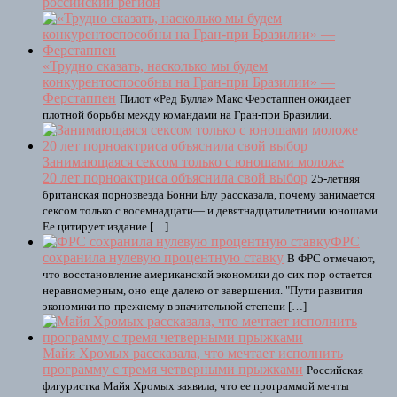
российский регион
«Трудно сказать, насколько мы будем
конкурентоспособны на Гран-при Бразилии» —
Ферстаппен
Пилот «Ред Булла» Макс Ферстаппен ожидает
плотной борьбы между командами на Гран-при Бразилии.
Занимающаяся сексом только с юношами моложе
20 лет порноактриса объяснила свой выбор
25-летняя
британская порнозвезда Бонни Блу рассказала, почему занимается
сексом только с восемнадцати— и девятнадцатилетними юношами.
Ее цитирует издание […]
ФРС
сохранила нулевую процентную ставку
В ФРС отмечают,
что восстановление американской экономики до сих пор остается
неравномерным, оно еще далеко от завершения. "Пути развития
экономики по-прежнему в значительной степени […]
Майя Хромых рассказала, что мечтает исполнить
программу с тремя четверными прыжками
Российская
фигуристка Майя Хромых заявила, что ее программой мечты