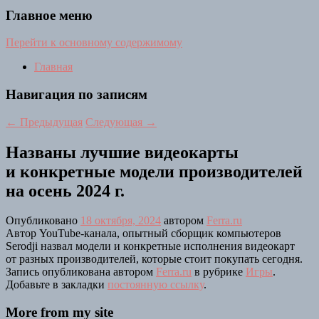
Главное меню
Перейти к основному содержимому
Главная
Навигация по записям
←
Предыдущая
Следующая
→
Названы лучшие видеокарты
и конкретные модели производителей
на осень 2024 г.
Опубликовано
18 октября, 2024
автором
Ferra.ru
Автор YouTube-канала, опытный сборщик компьютеров
Serodji назвал модели и конкретные исполнения видеокарт
от разных производителей, которые стоит покупать сегодня.
Запись опубликована автором
Ferra.ru
в рубрике
Игры
.
Добавьте в закладки
постоянную ссылку
.
More from my site