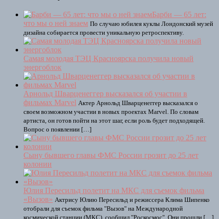
Барби — 65 лет:
что мы о ней знаем
По случаю юбилея куклы Лондонский музей
дизайна собирается провести уникальную ретроспективу.
Самая молодая ТЭЦ Красноярска получила новый
энергоблок
Арнольд Шварценеггер высказался об участии в
фильмах Marvel
Актер Арнольд Шварценеггер высказался о
своем возможном участии в новых проектах Marvel. По словам
артиста, он готов пойти на этот шаг, если роль будет подходящей.
Вопрос о появлении […]
Сыну бывшего главы ФМС России грозит до 25 лет
колонии
Юлия Пересильд полетит на МКС для съемок фильма
«Вызов»
Актрису Юлию Пересильд и режиссера Клима Шипенко
отобрали для съемок фильма "Вызов" на Международной
космической станции (МКС), сообщил "Роскосмос". Они прошли […]