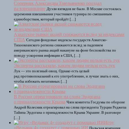
Соперник Александра Емельяненко опоздал
на взвешивание
Дуэли взглядов не было. В Москве состоялась
церемония взвешивания участников турнира по смешанным
единоборствам, который пройдёт […]
Азиатские рынки акций снижаются вслед за индексами
США
Сегодня фондовые индексы государств Азиатско-
Тихоокеанского региона снижаются вслед за падением
американского рынка акций накануне на фоне беспокойства по
поводу ускорения инфляции в США, […]
Эксперты рассказали, каким людям нельзя есть лук
Лук — это полезный овощ. Однако есть целый
ряд противопоказаний к его употреблению, и лучше знать о них,
чтобы избежать негативных […]
В России отреагировали на слова Эрдогана
о принадлежности Крыма
Член комитета Госдумы по обороне
Андрей Колесник отреагировал на слова президента Турции Реджепа
Тайипа Эрдогана о принадлежности Крыма Украине. В разговоре
[…]
Игру
«Ведьмак 4» создадут с помощью ИИ
Польская компания