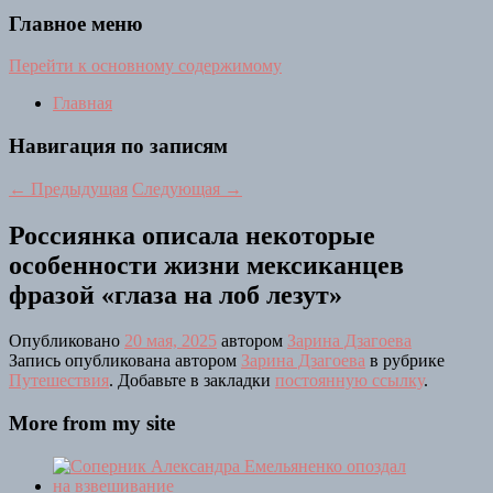
Главное меню
Перейти к основному содержимому
Главная
Навигация по записям
←
Предыдущая
Следующая
→
Россиянка описала некоторые
особенности жизни мексиканцев
фразой «глаза на лоб лезут»
Опубликовано
20 мая, 2025
автором
Зарина Дзагоева
Запись опубликована автором
Зарина Дзагоева
в рубрике
Путешествия
. Добавьте в закладки
постоянную ссылку
.
More from my site