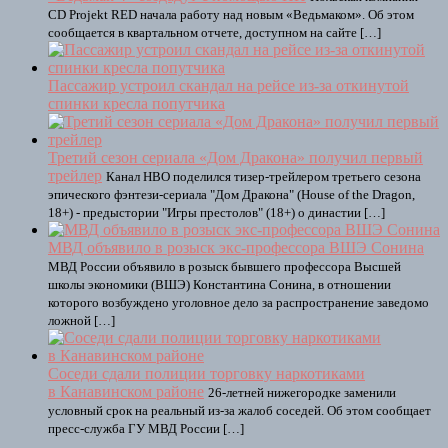
CD Projekt RED начала работу над новым «Ведьмаком». Об этом
сообщается в квартальном отчете, доступном на сайте […]
Пассажир устроил скандал на рейсе из-за откинутой
спинки кресла попутчика
Третий сезон сериала «Дом Дракона» получил первый
трейлер
Канал HBO поделился тизер-трейлером третьего сезона
эпического фэнтези-сериала "Дом Дракона" (House of the Dragon,
18+) - предыстории "Игры престолов" (18+) о династии […]
МВД объявило в розыск экс-профессора ВШЭ Сонина
МВД России объявило в розыск бывшего профессора Высшей
школы экономики (ВШЭ) Константина Сонина, в отношении
которого возбуждено уголовное дело за распространение заведомо
ложной […]
Соседи сдали полиции торговку наркотиками
в Канавинском районе
26-летней нижегородке заменили
условный срок на реальный из-за жалоб соседей. Об этом сообщает
пресс-служба ГУ МВД России […]