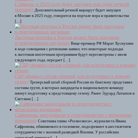
Собянин: в 2025 году будет запущен еще один речной
маршрут
Дополнительный речной маршрут будет запущен
в Москве в 2025 году, говорится на портале мэра и правительства
[…]
Льготная ипотека в России может быть продлена
в определенных регионах
Вице-премьер РФ Марат Хуснуллин
в ходе совещания с регионами заявил, что некоторые подходы
к льготным ипотечным программам будут пересмотрены с июля
следующего года, передает […]
СБР объявил состав сборной для подготовки к новому
сезону
Тренерский штаб сборной России по биатлону представил
составы групп, в которых кандидаты в национальную команду
начнут подготовку к предстоящему сезону. Ранее Эдуард Латыпов и
Светлана […]
Сафронова заподозрили в сотрудничестве с японскими
военными
Советника главы «Роскосмоса», журналиста Ивана
Сафронова, обвиняемого в госизмене, подозревают в шестилетнем
сотрудничестве с военной разведкой Японии. У российских
спецслужб имеются […]