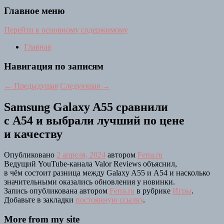
Главное меню
Перейти к основному содержимому
Главная
Навигация по записям
←
Предыдущая
Следующая
→
Samsung Galaxy A55 сравнили
с A54 и выбрали лучший по цене
и качеству
Опубликовано
2 апреля, 2024
автором
Ferra.ru
Ведущий YouTube-канала Valor Reviews объяснил,
в чём состоит разница между Galaxy A55 и А54 и насколько
значительными оказались обновления у новинки.
Запись опубликована автором
Ferra.ru
в рубрике
Игры
.
Добавьте в закладки
постоянную ссылку
.
More from my site