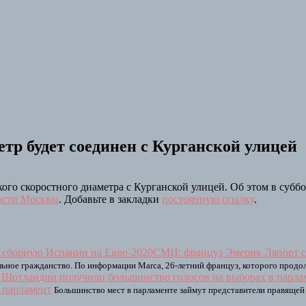
тр будет соединен с Курганской улицей
го скоростного диаметра с Курганской улицей. Об этом в суббо
ости Москвы
. Добавьте в закладки
постоянную ссылку
.
СМИ: француз Эмерик Ляпорт со
ное гражданство. По информации Marca, 26-летний француз, которого продол
 парламент
Большинство мест в парламенте займут представители правящей