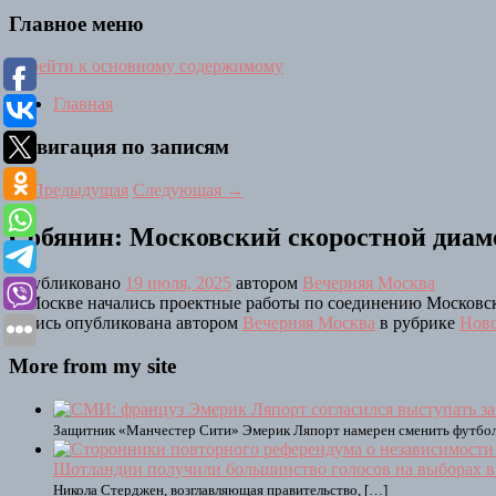
Главное меню
Перейти к основному содержимому
Главная
Навигация по записям
←
Предыдущая
Следующая
→
Собянин: Московский скоростной диаме
Опубликовано
19 июля, 2025
автором
Вечерняя Москва
В Москве начались проектные работы по соединению Московско
Запись опубликована автором
Вечерняя Москва
в рубрике
Нов
More from my site
Защитник «Манчестер Сити» Эмерик Ляпорт намерен сменить футболь
Шотландии получили большинство голосов на выборах в
Никола Стерджен, возглавляющая правительство, […]