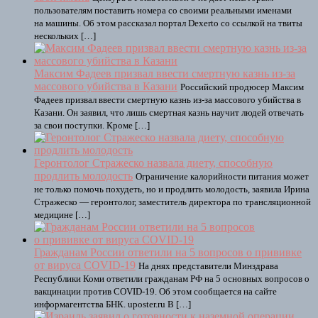
пользователям поставить номера со своими реальными именами
на машины. Об этом рассказал портал Dexerto со ссылкой на твиты
нескольких […]
Максим Фадеев призвал ввести смертную казнь из-за
массового убийства в Казани
Российский продюсер Максим
Фадеев призвал ввести смертную казнь из-за массового убийства в
Казани. Он заявил, что лишь смертная казнь научит людей отвечать
за свои поступки. Кроме […]
Геронтолог Стражеско назвала диету, способную
продлить молодость
Ограничение калорийности питания может
не только помочь похудеть, но и продлить молодость, заявила Ирина
Стражеско — геронтолог, заместитель директора по трансляционной
медицине […]
Гражданам России ответили на 5 вопросов о прививке
от вируса COVID-19
На днях представители Минздрава
Республики Коми ответили гражданам РФ на 5 основных вопросов о
вакцинации против COVID-19. Об этом сообщается на сайте
информагентства БНК. uposter.ru В […]