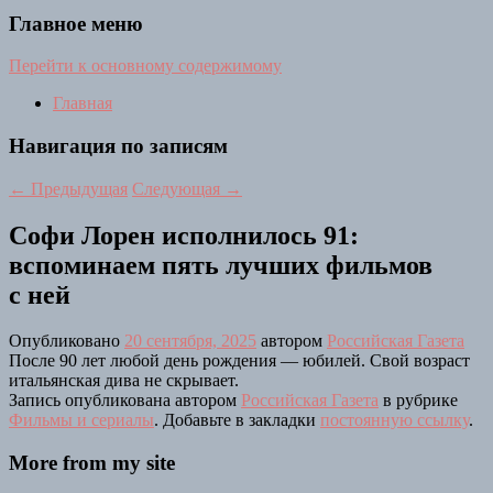
Главное меню
Перейти к основному содержимому
Главная
Навигация по записям
←
Предыдущая
Следующая
→
Софи Лорен исполнилось 91:
вспоминаем пять лучших фильмов
с ней
Опубликовано
20 сентября, 2025
автором
Российская Газета
После 90 лет любой день рождения — юбилей. Свой возраст
итальянская дива не скрывает.
Запись опубликована автором
Российская Газета
в рубрике
Фильмы и сериалы
. Добавьте в закладки
постоянную ссылку
.
More from my site