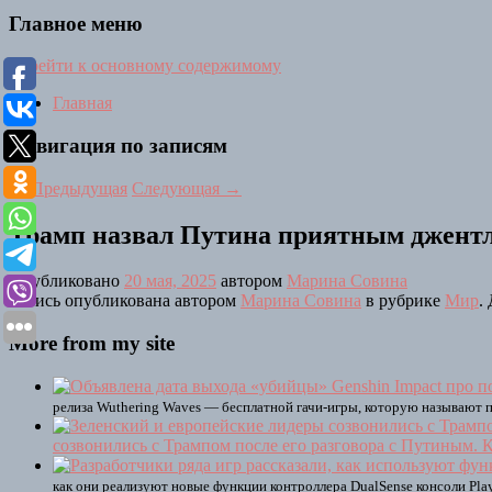
Главное меню
Перейти к основному содержимому
Главная
Навигация по записям
←
Предыдущая
Следующая
→
Трамп назвал Путина приятным джент
Опубликовано
20 мая, 2025
автором
Марина Совина
Запись опубликована автором
Марина Совина
в рубрике
Мир
.
More from my site
релиза Wuthering Waves — бесплатной гачи-игры, которую называют
созвонились с Трампом после его разговора с Путиным
как они реализуют новые функции контроллера DualSense консоли Pla