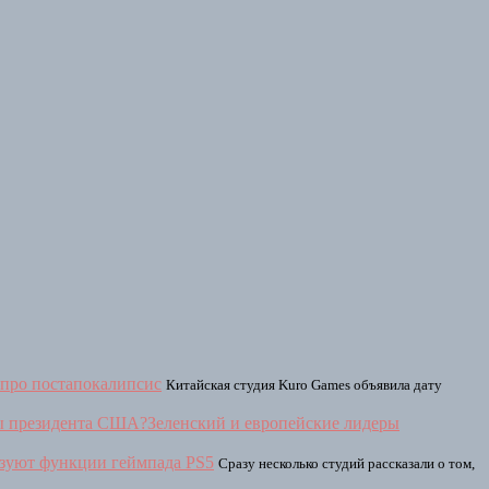
 про постапокалипсис
Китайская студия Kuro Games объявила дату
Зеленский и европейские лидеры
льзуют функции геймпада PS5
Сразу несколько студий рассказали о том,