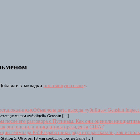
льменом
 Добавьте в закладки
постоянную ссылку
.
Объявлена дата выхода «убийцы» Genshin Impact
 потенциальным «убийцей» Genshin […]
. Как они оценили инициативы президента США?
Разработчики ряда игр рассказали, как испо
yStation 5. Об этом 13 мая сообщил портал Game […]