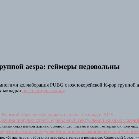
руппой aespa: геймеры недовольны
 многими коллаборация PUBG с южнокорейской K-pop группой a
 в закладки
постоянную ссылку
.
 Курской области обнаружили сотни тел солдат ВСУ
Недовольный сексуальной жизнью с жено
льный сексуальной жизнью с женой. Его письмо и совет, который он получил,
Миллионер в вышиванке, или Что име
. «Я пас коров, работал на заводах, а теперь я возглавляю Советский Союз, 