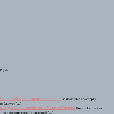
espa.
й пожилой мужчина получил совет
За помощью к эксперту
 публикует […]
л за душой бессребренник Никита Хрущев
Никита Сергеевич
» — так говорил самый эпатажный […]