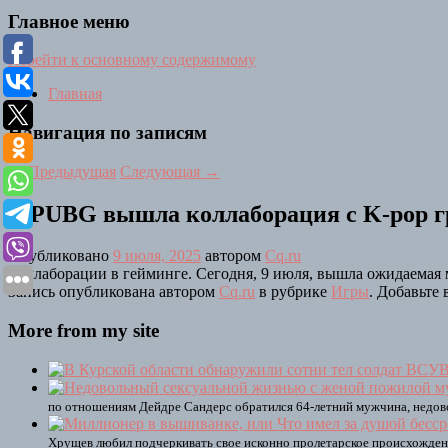
Главное меню
Перейти к основному содержимому
Главная
Навигация по записям
←
Предыдущая
Следующая
→
В PUBG вышла коллаборация с K-pop г
Опубликовано
9 июля, 2025
автором
Cq.ru
Коллаборации в гейминге. Сегодня, 9 июля, вышла ожидаемая
Запись опубликована автором
Cq.ru
в рубрике
Игры
. Добавьте
More from my site
В
по отношениям Дейдре Сандерс обратился 64-летний мужчина, недово
Хрущев любил подчеркивать свое исконно пролетарское происхождение