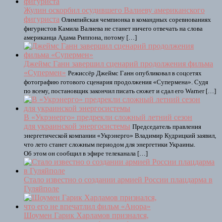
Жулин оскорбил осудившего Валиеву американского
фигуриста
Олимпийская чемпионка в командных соревнованиях
фигуристов Камила Валиева не станет ничего отвечать на слова
американца Адама Риппона, потому […]
Джеймс Ганн завершил сценарий продолжения фильма
«Супермен»
Режиссёр Джеймс Ганн опубликовал в соцсетях
фотографию готового сценария продолжения «Супермена». Судя
по всему, постановщик закончил писать сюжет и сдал его Warner […]
В «Укрэнерго» предрекли сложный летний сезон
для украинской энергосистемы
Председатель правления
энергетической компании «Укрэнерго» Владимир Кудрицкий заявил,
что лето станет сложным периодом для энергетики Украины.
Об этом он сообщил в эфире телеканала […]
Стало известно о создании армией России плацдарма в
Гуляйполе
Шоумен Гарик Харламов признался,