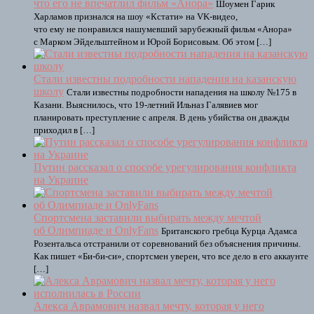
что его не впечатлил фильм «Анора»
Шоумен Гарик
Харламов признался на шоу «Кстати» на VK-видео,
что ему не понравился нашумевший зарубежный фильм «Анора»
с Марком Эйдельштейном и Юрой Борисовым. Об этом […]
Стали известны подробности нападения на казанскую
школу
Стали известны подробности нападения на школу №175 в
Казани. Выяснилось, что 19-летний Ильназ Галявиев мог
планировать преступление с апреля. В день убийства он дважды
приходил в […]
Путин рассказал о способе урегулирования конфликта
на Украине
Спортсмена заставили выбирать между мечтой
об Олимпиаде и OnlyFans
Британского гребца Курца Адамса
Розентальса отстранили от соревнований без объяснения причины.
Как пишет «Би-би-си», спортсмен уверен, что все дело в его аккаунте
[…]
Алекса Аврамович назвал мечту, которая у него