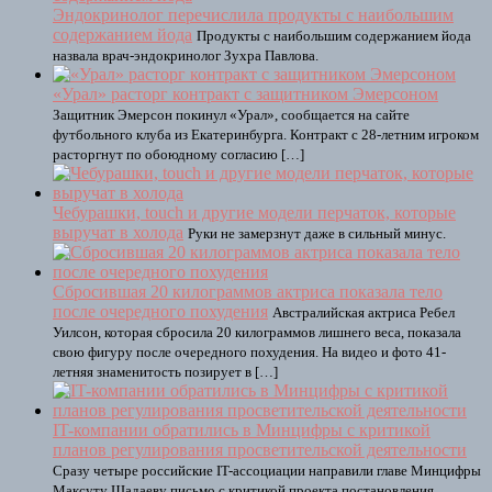
Эндокринолог перечислила продукты с наибольшим
содержанием йода
Продукты с наибольшим содержанием йода
назвала врач-эндокринолог Зухра Павлова.
«Урал» расторг контракт с защитником Эмерсоном
Защитник Эмерсон покинул «Урал», сообщается на сайте
футбольного клуба из Екатеринбурга. Контракт с 28‑летним игроком
расторгнут по обоюдному согласию […]
Чебурашки, touch и другие модели перчаток, которые
выручат в холода
Руки не замерзнут даже в сильный минус.
Сбросившая 20 килограммов актриса показала тело
после очередного похудения
Австралийская актриса Ребел
Уилсон, которая сбросила 20 килограммов лишнего веса, показала
свою фигуру после очередного похудения. На видео и фото 41-
летняя знаменитость позирует в […]
IT-компании обратились в Минцифры с критикой
планов регулирования просветительской деятельности
Сразу четыре российские IT-ассоциации направили главе Минцифры
Максуту Шадаеву письмо с критикой проекта постановления