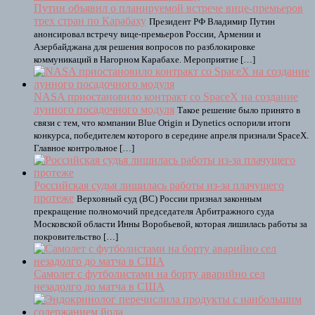
Путин объявил о планируемой встрече вице-премьеров
трех стран по Карабаху
Президент РФ Владимир Путин
анонсировал встречу вице-премьеров России, Армении и
Азербайджана для решения вопросов по разблокировке
коммуникаций в Нагорном Карабахе. Мероприятие […]
NASA приостановило контракт со SpaceX на создание
лунного посадочного модуля
Такое решение было принято в
связи с тем, что компании Blue Origin и Dynеtics оспорили итоги
конкурса, победителем которого в середине апреля признали SpaceX.
Главное контрольное […]
Российская судья лишилась работы из-за плачущего
протеже
Верховный суд (ВС) России признал законным
прекращение полномочий председателя Арбитражного суда
Московской области Инны Воробьевой, которая лишилась работы за
покровительство […]
Самолет с футболистами на борту аварийно сел
незадолго до матча в США