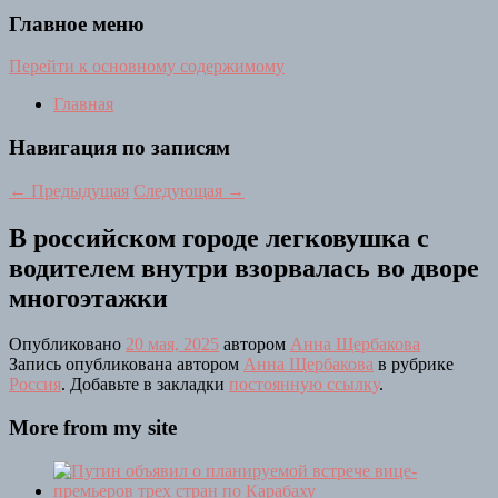
Главное меню
Перейти к основному содержимому
Главная
Навигация по записям
←
Предыдущая
Следующая
→
В российском городе легковушка с
водителем внутри взорвалась во дворе
многоэтажки
Опубликовано
20 мая, 2025
автором
Анна Щербакова
Запись опубликована автором
Анна Щербакова
в рубрике
Россия
. Добавьте в закладки
постоянную ссылку
.
More from my site