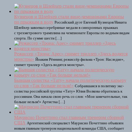
Кузнецов и Шлейхер стали вице-чемпионами Европы
по прыжкам в воду
Российский дуэт Евгений Кузнецов/Никита
Шлейхер завоевал серебряные медали в синхронных прыжках
с трехметрового трамплина на чемпионате Европы по водным видам
спорта. По сумме шести […]
Режиссер «Трона: Арес» снимет триллер «Здесь водятся
монстры»
Йоаким Рённинг, режиссёр фильма «Трон: Наследие»,
снимет триллер «Здесь водятся монстры».
Бывшая солистка «Тату» начала политическую карьеру
со слов «Так больше нельзя!»
Собравшаяся в политику экс-
солистка российской группы «Тату» Юлия Волкова обратилась к
россиянам. Она начала свою речь со слов: «Мои замечательные, так
больше нельзя!» Артистка […]
Маурисио Почеттино стал главным тренером сборной
США
Аргентинский специалист Маурисио Почеттино объявлен
новым главным тренером национальной команды США, сообщает