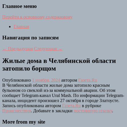
Главное меню
Перейти к основному содержимому
Главная
Навигация по записям
←
Предыдущая
Следующая
→
Жилые дома в Челябинской области
затопило борщом
Опубликовано
1 ноября, 2024
автором
Газета.Ru
В Челябинской области жилые дома затопило красным
бульоном со свеклой из-за коммунальной аварии. Об этом
сообщает Telegram-канал Ural Mash. По информации Telegram-
канала, инцидент произошел 27 октября в городе Златоусте.
Запись опубликована автором
Газета.Ru
в рубрике
Происшествия
. Добавьте в закладки
постоянную ссылку
.
More from my site