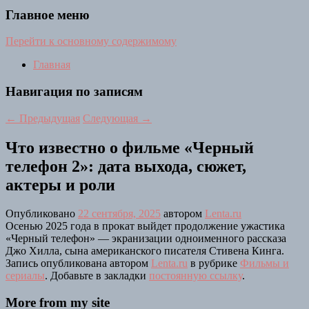
Главное меню
Перейти к основному содержимому
Главная
Навигация по записям
←
Предыдущая
Следующая
→
Что известно о фильме «Черный
телефон 2»: дата выхода, сюжет,
актеры и роли
Опубликовано
22 сентября, 2025
автором
Lenta.ru
Осенью 2025 года в прокат выйдет продолжение ужастика
«Черный телефон» — экранизации одноименного рассказа
Джо Хилла, сына американского писателя Стивена Кинга.
Запись опубликована автором
Lenta.ru
в рубрике
Фильмы и
сериалы
. Добавьте в закладки
постоянную ссылку
.
More from my site