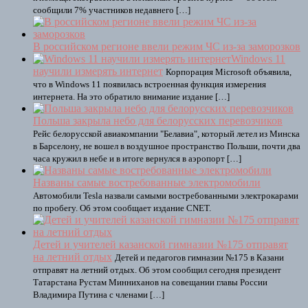
сообщили 7% участников недавнего […]
В российском регионе ввели режим ЧС из-за заморозков
Windows 11
научили измерять интернет
Корпорация Microsoft объявила,
что в Windows 11 появилась встроенная функция измерения
интернета. На это обратило внимание издание […]
Польша закрыла небо для белорусских перевозчиков
Рейс белорусской авиакомпании "Белавиа", который летел из Минска
в Барселону, не вошел в воздушное пространство Польши, почти два
часа кружил в небе и в итоге вернулся в аэропорт […]
Названы самые востребованные электромобили
Автомобили Tesla назвали самыми востребованными электрокарами
по пробегу. Об этом сообщает издание CNET.
Детей и учителей казанской гимназии №175 отправят
на летний отдых
Детей и педагогов гимназии №175 в Казани
отправят на летний отдых. Об этом сообщил сегодня президент
Татарстана Рустам Минниханов на совещании главы России
Владимира Путина с членами […]