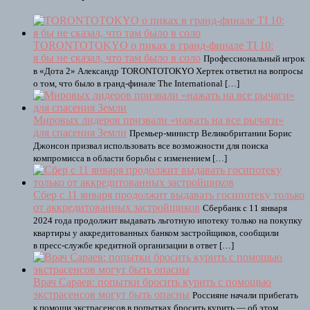
TORONTOTOKYO о пиках в гранд-финале TI 10:
я бы не сказал, что там было в соло
Профессиональный игрок
в «Дота 2» Александр TORONTOTOKYO Хертек ответил на вопросы
о том, что было в гранд-финале The International […]
Мировых лидеров призвали «нажать на все рычаги»
для спасения Земли
Премьер-министр Великобритании Борис
Джонсон призвал использовать все возможности для поиска
компромисса в области борьбы с изменением […]
Сбер с 11 января продолжит выдавать госипотеку только
от аккредитованных застройщиков
Сбербанк с 11 января
2024 года продолжит выдавать льготную ипотеку только на покупку
квартиры у аккредитованных банком застройщиков, сообщили
в пресс-службе кредитной организации в ответ […]
Врач Сараев: попытки бросить курить с помощью
экстрасенсов могут быть опасны
Россияне начали прибегать
к помощи экстрасенсов в попытках бросить курить — об этом