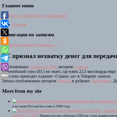
Главное меню
Перейти к основному содержимому
Главная
Навигация по записям
←
Предыдущая
Следующая
→
ЕС признал нехватку денег для переда
Опубликовано
21 апреля, 2026
автором
Lenta.ru
Европейский союз (ЕС) не знает, где взять 22,5 миллиарда ев
его слова приводит издание «Страна. ua» в Telegram -канале.
Запись опубликована автором
Lenta.ru
в рубрике
Экономика
. Д
More from my site
в истории России был снят в 1908 году.
техники США
Министерство обороны США не стало комментироват