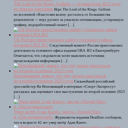
The Lord of the Rings: Gollum — худшая игра 2023 года
по версии критиков
Игре The Lord of the Rings: Gollum
по вселенной «Властелин колец» досталось от большинства
рецензентов — игру ругают за ужасную оптимизацию, устаревшую
графику, недоработанный сюжет […]
СК России приостановил работу головного офиса
издания URA.RU
Следственный комитет России приостановил
деятельность головного офиса издания URA. RU в Екатеринбурге.
Отмечается, что следователи хотят выяснить источники
происхождения информации […]
Непомнящий заявил, что ему нечем хвастаться
во второй половине 2023 года
Сильнейший российский
гроссмейстер Ян Непомнящий в интервью «Спорт-Экспрессу»
рассказал, как оценивает свое выступление во второй половине 2023
[…]
Умер актёр Адан Канто, звезда «Людей Икс»
и «Последователей»
Журналисты издания Deadline сообщили,
что в возрасте 42 лет умер актёр Адан Канто.