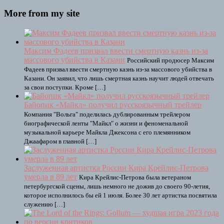
More from my site
Максим Фадеев призвал ввести смертную казнь из-за
массового убийства в Казани
Российский продюсер Максим
Фадеев призвал ввести смертную казнь из-за массового убийства в
Казани. Он заявил, что лишь смертная казнь научит людей отвечать
за свои поступки. Кроме […]
Байопик «Майкл» получил русскоязычный трейлер
Компания "Вольга" поделилась дублированным трейлером
биографической ленты "Майкл" о жизни и феноменальной
музыкальной карьере Майкла Джексона с его племянником
Джаафаром в главной […]
Заслуженная артистка России Кира Крейлис-Петрова
умерла в 89 лет
Кира Крейлис-Петрова была ветераном
петербургской сцены, лишь немного не дожив до своего 90-летия,
которое исполнилось бы ей 1 июля. Более 30 лет артистка посвятила
служению […]