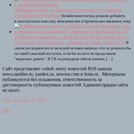
«Рабыня Изаура» и «Богатые тоже плачут» появятся
в онлайн-кинотеатрах
Онлайн-кинотеатры решили добавить
в свои каталоги классику мексиканских и бразильских мыльных опер.
В Минске покончил с собой 18-летний фигурант дела о
“массовых беспорядках”, обвинив в своей смерти СК
В
своем последнем посте молодой человек написал, что не решился бы
на такой ужасный поступок, если бы на него не продолжали
"морально давить". В СК подтвердили гибель юноши, […]
Сайт представляет собой ленту новостей RSS канала
news.rambler.ru, yandex.ru, newsru.com и lenta.ru . Материалы
публикуются без искажения, ответственность за
достоверность публикуемых новостей Администрация сайта
не несёт.
Сайт от bmb1 @ 2021
Top