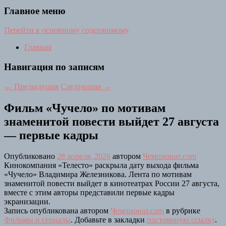
Главное меню
Перейти к основному содержимому
Главная
Навигация по записям
←
Предыдущая
Следующая
→
Фильм «Чучело» по мотивам
знаменитой повести выйдет 27 августа
— первые кадры
Опубликовано
28 апреля, 2026
автором
Чемпионат.com
Кинокомпания «Телесто» раскрыла дату выхода фильма
«Чучело» Владимира Железникова. Лента по мотивам
знаменитой повести выйдет в кинотеатрах России 27 августа,
вместе с этим авторы представили первые кадры
экранизации.
Запись опубликована автором
Чемпионат.com
в рубрике
Фильмы и сериалы
. Добавьте в закладки
постоянную ссылку
.