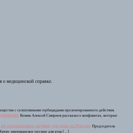
я о медицинской справке.
вещества с селективными гербицидами пролонгированного действия.
оллективе
Комик Алексей Смирнов рассказал о конфликтах, которые
не использовать оружие для атак на Россию
Председатель
Киеву американское оружие для атак […]