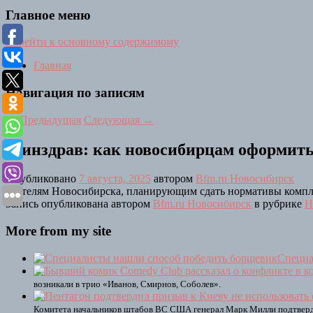
Главное меню
Перейти к основному содержимому
Главная
Навигация по записям
←
Предыдущая
Следующая
→
Минздрав: как новосибирцам оформить
Опубликовано
7 августа, 2025
автором
Bfm.ru Новосибирск
Жителям Новосибирска, планирующим сдать нормативы комплекс
Запись опубликована автором
Bfm.ru Новосибирск
в рубрике
Н
More from my site
Специа
возникали в трио «Иванов, Смирнов, Соболев».
Комитета начальников штабов ВС США генерал Марк Милли подтвердил