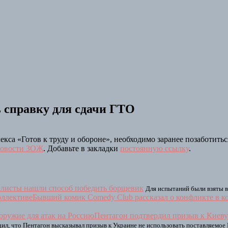
 справку для сдачи ГТО
а «Готов к труду и обороне», необходимо заранее позаботитьс
овости ЗОЖ
. Добавьте в закладки
постоянную ссылку
.
листы нашли способ победить борщевик
Для испытаний были взяты 
Бывший комик Comedy Club рассказал о конфликте в к
Пентагон подтвердил призыв к Киеву 
, что Пентагон высказывал призыв к Украине не использовать поставляемое 