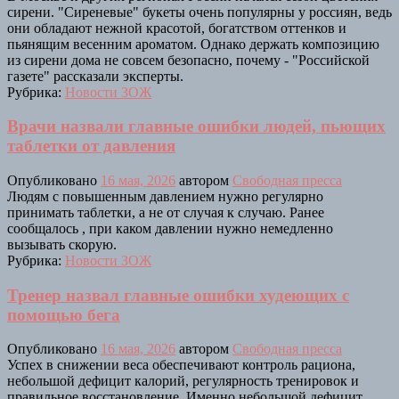
сирени. "Сиреневые" букеты очень популярны у россиян, ведь
они обладают нежной красотой, богатством оттенков и
пьянящим весенним ароматом. Однако держать композицию
из сирени дома не совсем безопасно, почему - "Российской
газете" рассказали эксперты.
Рубрика:
Новости ЗОЖ
Врачи назвали главные ошибки людей, пьющих
таблетки от давления
Опубликовано
16 мая, 2026
автором
Свободная пресса
Людям с повышенным давлением нужно регулярно
принимать таблетки, а не от случая к случаю. Ранее
сообщалось , при каком давлении нужно немедленно
вызывать скорую.
Рубрика:
Новости ЗОЖ
Тренер назвал главные ошибки худеющих с
помощью бега
Опубликовано
16 мая, 2026
автором
Свободная пресса
Успех в снижении веса обеспечивают контроль рациона,
небольшой дефицит калорий, регулярность тренировок и
правильное восстановление. Именно небольшой дефицит