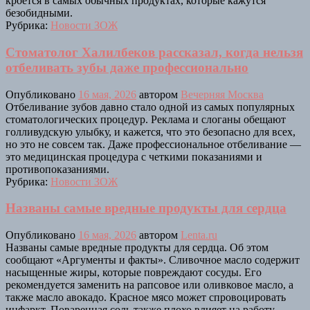
кроется в самых обычных продуктах, которые кажутся
безобидными.
Рубрика:
Новости ЗОЖ
Стоматолог Халилбеков рассказал, когда нельзя
отбеливать зубы даже профессионально
Опубликовано
16 мая, 2026
автором
Вечерняя Москва
Отбеливание зубов давно стало одной из самых популярных
стоматологических процедур. Реклама и слоганы обещают
голливудскую улыбку, и кажется, что это безопасно для всех,
но это не совсем так. Даже профессиональное отбеливание —
это медицинская процедура с четкими показаниями и
противопоказаниями.
Рубрика:
Новости ЗОЖ
Названы самые вредные продукты для сердца
Опубликовано
16 мая, 2026
автором
Lenta.ru
Названы самые вредные продукты для сердца. Об этом
сообщают «Аргументы и факты». Сливочное масло содержит
насыщенные жиры, которые повреждают сосуды. Его
рекомендуется заменить на рапсовое или оливковое масло, а
также масло авокадо. Красное мясо может спровоцировать
инфаркт. Поваренная соль также плохо влияет на работу