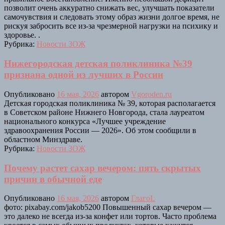
позволит очень аккуратно снижать вес, улучшать показатели
самочувствия и следовать этому образ жизни долгое время, не
рискуя забросить все из-за чрезмерной нагрузки на психику и
здоровье. .
Рубрика:
Новости ЗОЖ
Нижегородская детская поликлиника №39
признана одной из лучших в России
Опубликовано
16 мая, 2026
автором
Vgoroden.ru
Детская городская поликлиника № 39, которая располагается
в Советском районе Нижнего Новгорода, стала лауреатом
национального конкурса «Лучшее учреждение
здравоохранения России — 2026». Об этом сообщили в
областном Минздраве.
Рубрика:
Новости ЗОЖ
Почему растет сахар вечером: пять скрытых
причин в обычной еде
Опубликовано
16 мая, 2026
автором
ГлагоL
фото: pixabay.com/jakob5200 Повышенный сахар вечером —
это далеко не всегда из-за конфет или тортов. Часто проблема