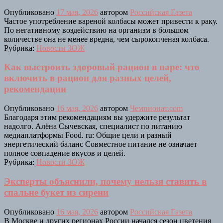
Опубликовано
17 мая, 2026
автором
Российская Газета
Частое употребление вареной колбасы может привести к раку.
По негативному воздействию на организм в большом
количестве она не менее вредна, чем сырокопченая колбаса.
Рубрика:
Новости ЗОЖ
Как выстроить здоровый рацион в паре: что
включить в рацион для разных целей,
рекомендации
Опубликовано
16 мая, 2026
автором
Чемпионат.com
Благодаря этим рекомендациям вы удержите результат
надолго. Алёна Сычевская, специалист по питанию
медиаплатформы Food. ru: Общие цели и разный
энергетический баланс Совместное питание не означает
полное совпадение вкусов и целей.
Рубрика:
Новости ЗОЖ
Эксперты объяснили, почему нельзя ставить в
спальне букет из сирени
Опубликовано
16 мая, 2026
автором
Российская Газета
В Москве и других регионах России начался сезон цветения