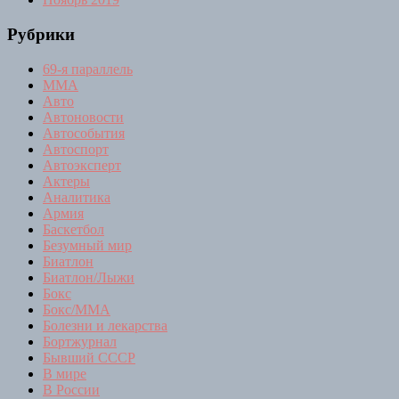
Рубрики
69-я параллель
MMA
Авто
Автоновости
Автособытия
Автоспорт
Автоэксперт
Актеры
Аналитика
Армия
Баскетбол
Безумный мир
Биатлон
Биатлон/Лыжи
Бокс
Бокс/MMA
Болезни и лекарства
Бортжурнал
Бывший СССР
В мире
В России