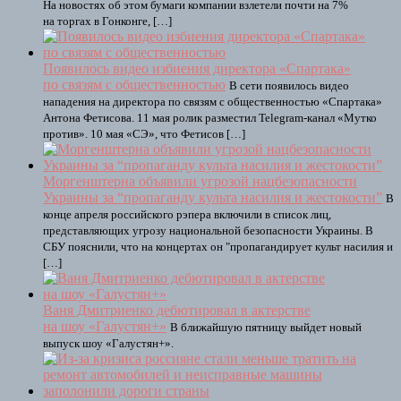
На новостях об этом бумаги компании взлетели почти на 7%
на торгах в Гонконге, […]
Появилось видео избиения директора «Спартака»
по связям с общественностью
В сети появилось видео
нападения на директора по связям с общественностью «Спартака»
Антона Фетисова. 11 мая ролик разместил Telegram-канал «Мутко
против». 10 мая «СЭ», что Фетисов […]
Моргенштерна объявили угрозой нацбезопасности
Украины за “пропаганду культа насилия и жестокости”
В
конце апреля российского рэпера включили в список лиц,
представляющих угрозу национальной безопасности Украины. В
СБУ пояснили, что на концертах он "пропагандирует культ насилия и
[…]
Ваня Дмитриенко дебютировал в актерстве
на шоу «Галустян+»
В ближайшую пятницу выйдет новый
выпуск шоу «Галустян+».