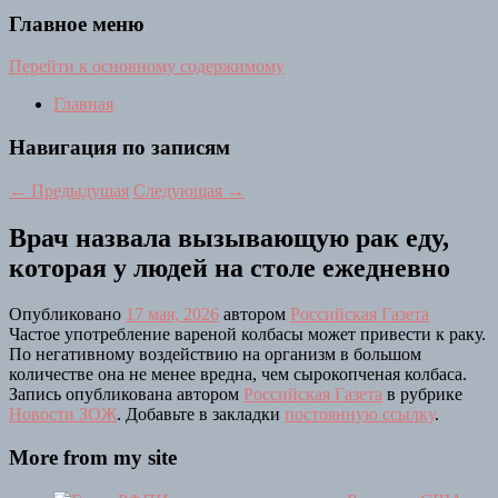
Главное меню
Перейти к основному содержимому
Главная
Навигация по записям
←
Предыдущая
Следующая
→
Врач назвала вызывающую рак еду,
которая у людей на столе ежедневно
Опубликовано
17 мая, 2026
автором
Российская Газета
Частое употребление вареной колбасы может привести к раку.
По негативному воздействию на организм в большом
количестве она не менее вредна, чем сырокопченая колбаса.
Запись опубликована автором
Российская Газета
в рубрике
Новости ЗОЖ
. Добавьте в закладки
постоянную ссылку
.
More from my site