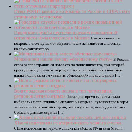
Глава РФПИ заявил о возможности России и США стать
отличными партнерами
Городские службы перевели в режим повышенной
готовности из-за снегопада в Москве
Высота снежного
покрова в столице может вырасти после начавшегося снегопада
на семь сантиметров.
Мошенники нашли замену «безопасному счету»
В России
стала распространяться новая схема мошенничества, при которой
преступники убеждают жертву оставлять накопления в почтовом
ящике под предлогом «защиты сбережений», предупредили […]
Волгоградская область вошла в топ популярных
регионов летнего отдыха
Последнее время туристы стали
выбирать альтернативные направления отдыха: путешествие в горы,
лечение минеральными водами, рыбалку, охоту, загородный отдых.
Согласно данным сервиса […]
Xiaomi исключили из американского черного списка
США исключили из черного списка китайского IT-гиганта Xiaomi.