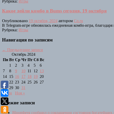
Рубрика:
Игры
Какое дейли комбо в Bums сегодня, 19 октября
Опубликовано
19 октября, 2024
автором
Cq.ru
В Telegram-игре обновилась ежедневная комбо-игра, благодаря
Рубрика:
Игры
Навигация по записям
←
Предыдущие записи
Октябрь 2024
Пн
Вт
Ср
Чт
Пт
Сб
Вс
1
2
3
4
5
6
7
8
9
10
11
12
13
14
15
16
17
18
19
20
21
22
23
24
25
26
27
28
29
30
31
« Сен
Ноя »
Свежие записи
Bloomberg сообщил о сокращении состояния богатейших 