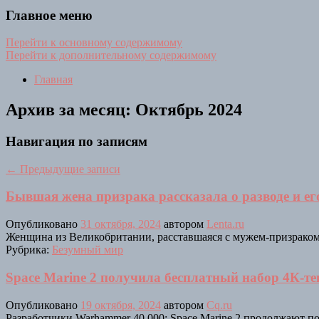
Главное меню
Перейти к основному содержимому
Перейти к дополнительному содержимому
Главная
Архив за месяц:
Октябрь 2024
Навигация по записям
←
Предыдущие записи
Бывшая жена призрака рассказала о разводе и е
Опубликовано
31 октября, 2024
автором
Lenta.ru
Женщина из Великобритании, расставшаяся с мужем-призраком,
Рубрика:
Безумный мир
Space Marine 2 получила бесплатный набор 4К-те
Опубликовано
19 октября, 2024
автором
Cq.ru
Разработчики Warhammer 40,000: Space Marine 2 продолжают по