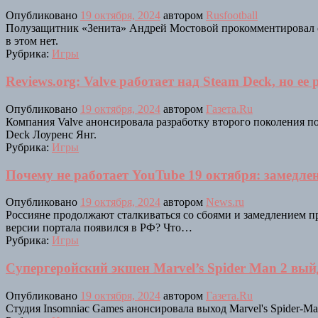
Опубликовано
19 октября, 2024
автором
Rusfootball
Полузащитник «Зенита» Андрей Мостовой прокомментировал сл
в этом нет.
Рубрика:
Игры
Reviews.org: Valve работает над Steam Deck, но ее 
Опубликовано
19 октября, 2024
автором
Газета.Ru
Компания Valve анонсировала разработку второго поколения пор
Deck Лоуренс Янг.
Рубрика:
Игры
Почему не работает YouTube 19 октября: замедлен
Опубликовано
19 октября, 2024
автором
News.ru
Россияне продолжают сталкиваться со сбоями и замедлением при
версии портала появился в РФ? Что…
Рубрика:
Игры
Супергеройский экшен Marvel’s Spider Man 2 вый
Опубликовано
19 октября, 2024
автором
Газета.Ru
Студия Insomniac Games анонсировала выход Marvel's Spider-M