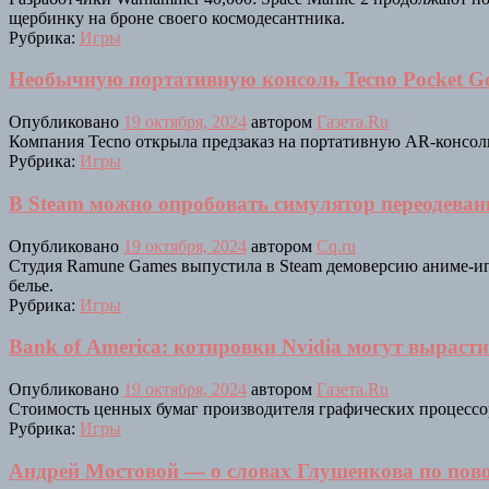
щербинку на броне своего космодесантника.
Рубрика:
Игры
Необычную портативную консоль Tecno Pocket Go
Опубликовано
19 октября, 2024
автором
Газета.Ru
Компания Tecno открыла предзаказ на портативную AR-консоль 
Рубрика:
Игры
В Steam можно опробовать симулятор переодеван
Опубликовано
19 октября, 2024
автором
Cq.ru
Студия Ramune Games выпустила в Steam демоверсию аниме-игр
белье.
Рубрика:
Игры
Bank of America: котировки Nvidia могут выраст
Опубликовано
19 октября, 2024
автором
Газета.Ru
Стоимость ценных бумаг производителя графических процессоро
Рубрика:
Игры
Андрей Мостовой — о словах Глушенкова по повод