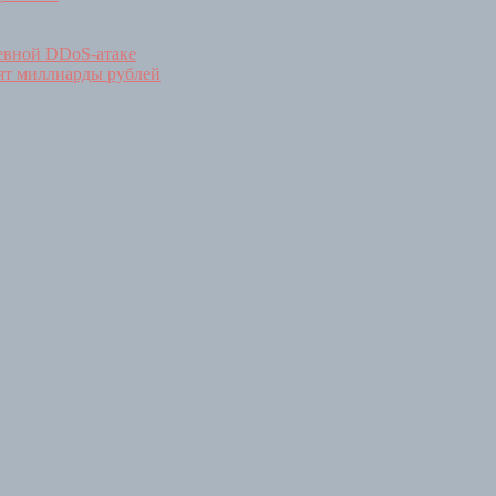
евной DDoS-атаке
тят миллиарды рублей