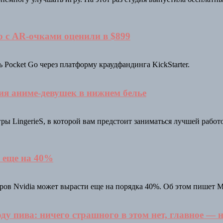
 с AR-очками оценили в $899
Pocket Go через платформу краудфандинга KickStarter.
ия аниме-девушек в нижнем белье
ы LingerieS, в которой вам предстоит заниматься лучшей рабо
и еще на 40%
в Nvidia может вырасти еще на порядка 40%. Об этом пишет Mar
у пива: ничего страшного в этом нет, главное — 