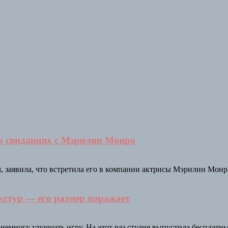
го свиданиях с Мэрилин Монро
 заявила, что встретила его в компании актрисы Мэрилин Монр
кстур — его размер поражает
немногу улучшать игру. На этот раз студия выпустила бесплатны