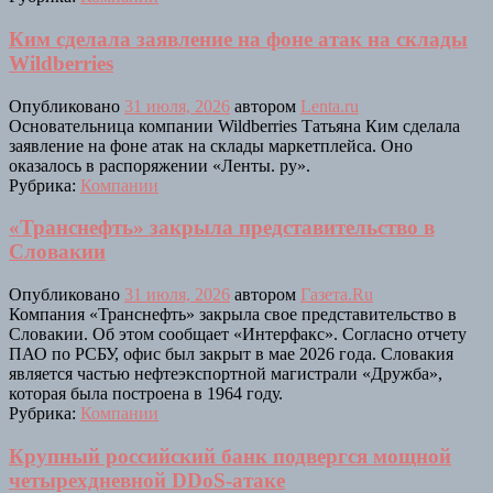
Ким сделала заявление на фоне атак на склады
Wildberries
Опубликовано
31 июля, 2026
автором
Lenta.ru
Основательница компании Wildberries Татьяна Ким сделала
заявление на фоне атак на склады маркетплейса. Оно
оказалось в распоряжении «Ленты. ру».
Рубрика:
Компании
«Транснефть» закрыла представительство в
Словакии
Опубликовано
31 июля, 2026
автором
Газета.Ru
Компания «Транснефть» закрыла свое представительство в
Словакии. Об этом сообщает «Интерфакс». Согласно отчету
ПАО по РСБУ, офис был закрыт в мае 2026 года. Словакия
является частью нефтеэкспортной магистрали «Дружба»,
которая была построена в 1964 году.
Рубрика:
Компании
Крупный российский банк подвергся мощной
четырехдневной DDoS-атаке