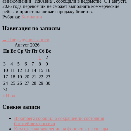
авиакомпании "ИжАвиа", сообщили в ведомстве. С 1 августа
2026 года перевозчик не сможет выполнять коммерческие
рейсы и приостанавливает продажу билетов.
Рубрика:
Компании
Навигация по записям
←
Предыдущие записи
Август 2026
Пн
Вт
Ср
Чт
Пт
Сб
Вс
1
2
3
4
5
6
7
8
9
10
11
12
13
14
15
16
17
18
19
20
21
22
23
24
25
26
27
28
29
30
31
« Июл
Свежие записи
Bloomberg сообщил о сокращении состояния
богатейших россиян
Ким сделала заявление на фоне атак на склады