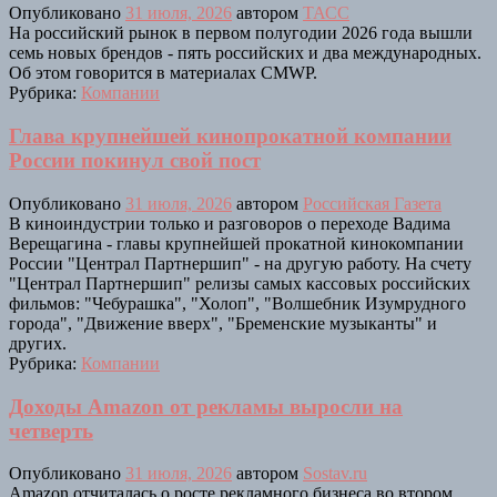
Опубликовано
31 июля, 2026
автором
ТАСС
На российский рынок в первом полугодии 2026 года вышли
семь новых брендов - пять российских и два международных.
Об этом говорится в материалах CMWP.
Рубрика:
Компании
Глава крупнейшей кинопрокатной компании
России покинул свой пост
Опубликовано
31 июля, 2026
автором
Российская Газета
В киноиндустрии только и разговоров о переходе Вадима
Верещагина - главы крупнейшей прокатной кинокомпании
России "Централ Партнершип" - на другую работу. На счету
"Централ Партнершип" релизы самых кассовых российских
фильмов: "Чебурашка", "Холоп", "Волшебник Изумрудного
города", "Движение вверх", "Бременские музыканты" и
других.
Рубрика:
Компании
Доходы Amazon от рекламы выросли на
четверть
Опубликовано
31 июля, 2026
автором
Sostav.ru
Amazon отчиталась о росте рекламного бизнеса во втором