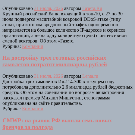
Опубликовано
31 июля, 2026
автором
Газета.Ru
Крупный российский банк, входящий в топ-10, с 27 по 30
июля подвергся масштабной ковровой DDoS-атаке (типу
атаки, при котором вредоносный трафик одновременно
направляется на большое количество IP-адресов и сервисов
организации, а не на одну конкретную цель) с интенсивной
сменой векторов. Об этом «Газете.
Рубрика:
Компании
На достройку трех готовых российских
самолетов потратят миллиарды рублей
Опубликовано
31 июля, 2026
автором
Lenta.ru
Достройка трех самолетов Ил-114-300 в текущем году
потребовала дополнительно 2,6 миллиарда рублей бюджетных
средств. Об этом на совещании по вопросам авиастроения
рассказал премьер Михаил Мишустин, стенограмма
опубликована на сайте правительства.
Рубрика:
Компании
CMWP: на рынок РФ вышли семь новых
брендов за полгода