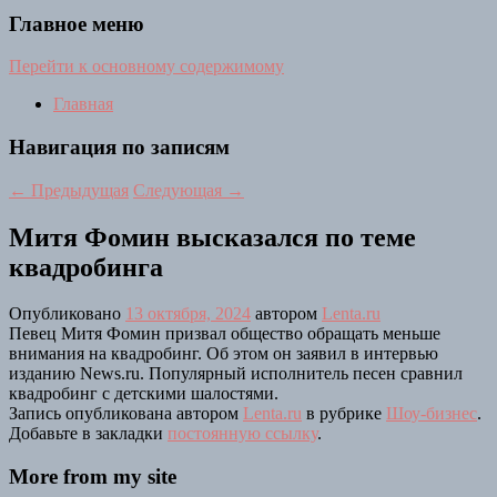
Главное меню
Перейти к основному содержимому
Главная
Навигация по записям
←
Предыдущая
Следующая
→
Митя Фомин высказался по теме
квадробинга
Опубликовано
13 октября, 2024
автором
Lenta.ru
Певец Митя Фомин призвал общество обращать меньше
внимания на квадробинг. Об этом он заявил в интервью
изданию News.ru. Популярный исполнитель песен сравнил
квадробинг с детскими шалостями.
Запись опубликована автором
Lenta.ru
в рубрике
Шоу-бизнес
.
Добавьте в закладки
постоянную ссылку
.
More from my site