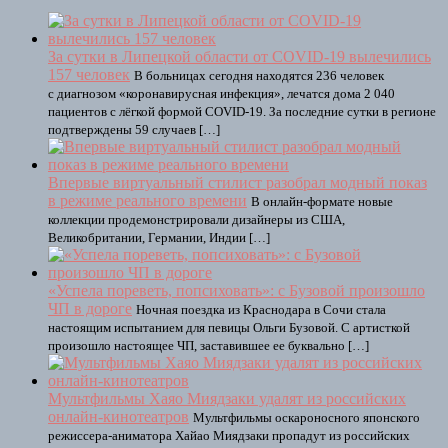
За сутки в Липецкой области от COVID-19 вылечились
157 человек
В больницах сегодня находятся 236 человек
с диагнозом «коронавирусная инфекция», лечатся дома 2 040
пациентов с лёгкой формой COVID-19. За последние сутки в регионе
подтверждены 59 случаев […]
Впервые виртуальный стилист разобрал модный показ
в режиме реального времени
В онлайн-формате новые
коллекции продемонстрировали дизайнеры из США,
Великобритании, Германии, Индии […]
«Успела пореветь, попсиховать»: с Бузовой произошло
ЧП в дороге
Ночная поездка из Краснодара в Сочи стала
настоящим испытанием для певицы Ольги Бузовой. С артисткой
произошло настоящее ЧП, заставившее ее буквально […]
Мультфильмы Хаяо Миядзаки удалят из российских
онлайн-кинотеатров
Мультфильмы оскароносного японского
режиссера-аниматора Хайао Миядзаки пропадут из российских