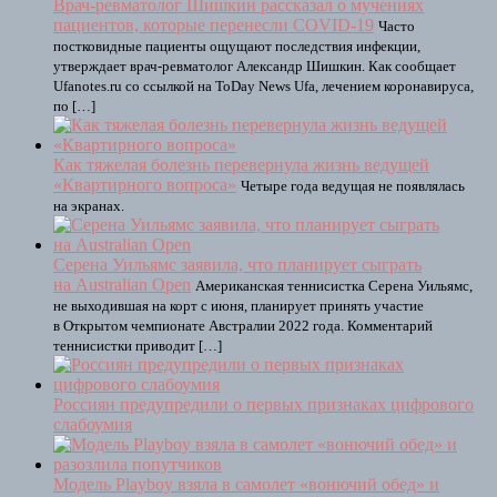
Врач-ревматолог Шишкин рассказал о мучениях
пациентов, которые перенесли COVID-19
Часто
постковидные пациенты ощущают последствия инфекции,
утверждает врач-ревматолог Александр Шишкин. Как сообщает
Ufanotes.ru со ссылкой на ToDay News Ufa, лечением коронавируса,
по […]
Как тяжелая болезнь перевернула жизнь ведущей
«Квартирного вопроса»
Четыре года ведущая не появлялась
на экранах.
Серена Уильямс заявила, что планирует сыграть
на Australian Open
Американская теннисистка Серена Уильямс,
не выходившая на корт с июня, планирует принять участие
в Открытом чемпионате Австралии 2022 года. Комментарий
теннисистки приводит […]
Россиян предупредили о первых признаках цифрового
слабоумия
Модель Playboy взяла в самолет «вонючий обед» и