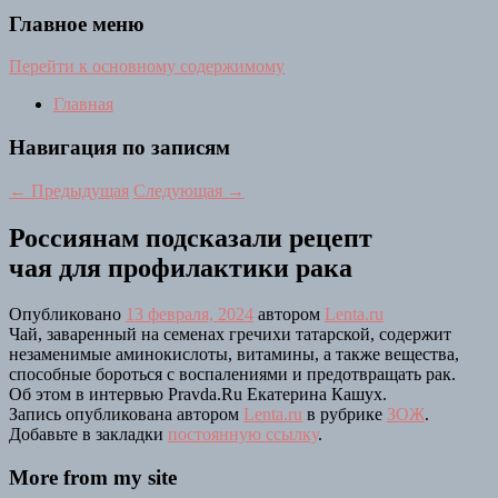
Главное меню
Перейти к основному содержимому
Главная
Навигация по записям
←
Предыдущая
Следующая
→
Россиянам подсказали рецепт
чая для профилактики рака
Опубликовано
13 февраля, 2024
автором
Lenta.ru
Чай, заваренный на семенах гречихи татарской, содержит
незаменимые аминокислоты, витамины, а также вещества,
способные бороться с воспалениями и предотвращать рак.
Об этом в интервью Pravda.Ru Екатерина Кашух.
Запись опубликована автором
Lenta.ru
в рубрике
ЗОЖ
.
Добавьте в закладки
постоянную ссылку
.
More from my site