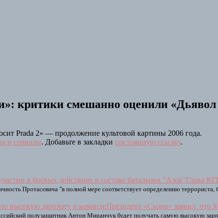
»: критики смешанно оценили «Дьявол 
осит Prada 2» — продолжение культовой картины 2006 года.
ы и сериалы
. Добавьте в закладки
постоянную ссылку
.
Глава КГ
личность Протасевича "в полной мере соответствует определению террориста, 
Президент «Сьона» заявил, что 
оссийский полузащитник Антон Миранчук будет получать самую высокую зарп