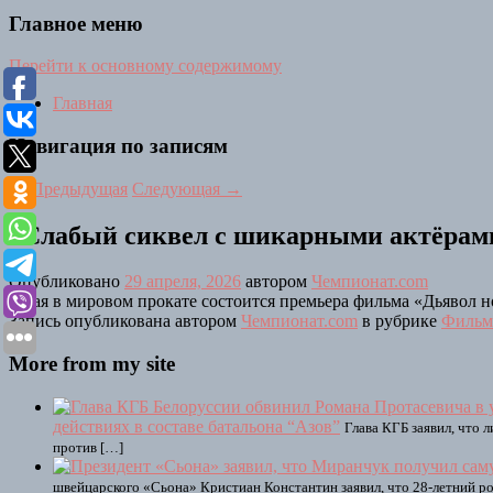
Главное меню
Перейти к основному содержимому
Главная
Навигация по записям
←
Предыдущая
Следующая
→
«Слабый сиквел с шикарными актёрами
Опубликовано
29 апреля, 2026
автором
Чемпионат.com
1 мая в мировом прокате состоится премьера фильма «Дьявол н
Запись опубликована автором
Чемпионат.com
в рубрике
Фильм
More from my site
действиях в составе батальона “Азов”
Глава КГБ заявил, что 
против […]
швейцарского «Сьона» Кристиан Константин заявил, что 28-летний р