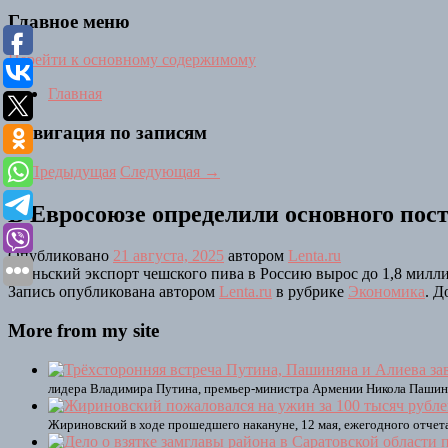
Главное меню
Перейти к основному содержимому
Главная
Навигация по записям
←
Предыдущая
Следующая
→
В Евросоюзе определили основного пос
Опубликовано
21 августа, 2025
автором
Lenta.ru
Июньский экспорт чешского пива в Россию вырос до 1,8 милли
Запись опубликована автором
Lenta.ru
в рубрике
Экономика
. Д
More from my site
лидера Владимира Путина, премьер-министра Армении Никола Пашиня
Жириновский в ходе прошедшего накануне, 12 мая, ежегодного отчет