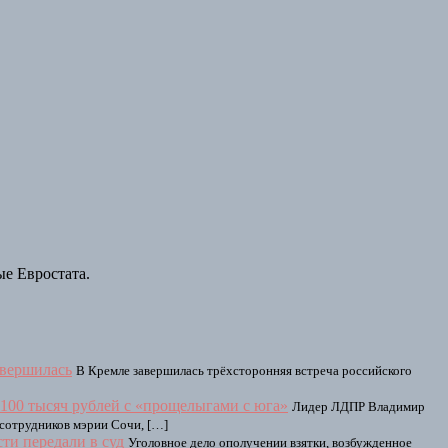
е Евростата.
авершилась
В Кремле завершилась трёхсторонняя встреча российского
100 тысяч рублей с «прощелыгами с юга»
Лидер ЛДПР Владимир
 сотрудников мэрии Сочи, […]
сти передали в суд
Уголовное дело ополучении взятки, возбужденное