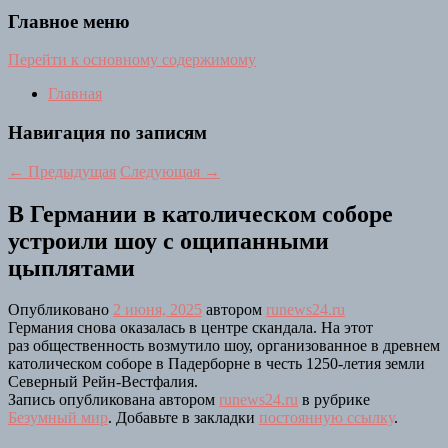
Главное меню
Перейти к основному содержимому
Главная
Навигация по записям
←
Предыдущая
Следующая
→
В Германии в католическом соборе
устроили шоу с ощипанными
цыплятами
Опубликовано
2 июня, 2025
автором
runews24.ru
Германия снова оказалась в центре скандала. На этот
раз общественность возмутило шоу, организованное в древнем
католическом соборе в Падерборне в честь 1250-летия земли
Северный Рейн-Вестфалия.
Запись опубликована автором
runews24.ru
в рубрике
Безумный мир
. Добавьте в закладки
постоянную ссылку
.