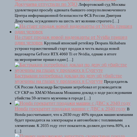
Докучаева отпустили по УДО
Лефортовский суд Москвы
удовлетворил просьбу адвоката бывшего оперуполномоченного
Центра информационной безопасности ФСБ России Дмитрия
Докучаева, осужденного на шесть лет колонии строгого […]
На старт продаж новой видеокарты от Nvidia пришел
один человек
Крупный японский ретейлер Despara Akihabara
устроил торжественный старт продаж в честь выхода новой
видеокарты GeForce RTX 4060 Ti от Nvidia, однако в итоге
на мероприятие пришел один […]
Бастрыкин потребовал доклад по делу об убийстве
мужчины на глазах у прохожих в Сургуте
Председатель
СК России Александр Бастрыкин затребовал от руководителя
СУ СКР по ХМАО Михаила Мокшина доклад о ходе расследования
убийства 59-летнего мужчины в городе […]
Honda прекратит продажи машин с ДВС к 2040 году
В
Honda рассчитывают, что к 2030 году 40% продаж машин компании
будет приходится на электрокары и автомобили с топливными
элементами. К 2035 году этот показатель должен достичь 80%, а к
[…]