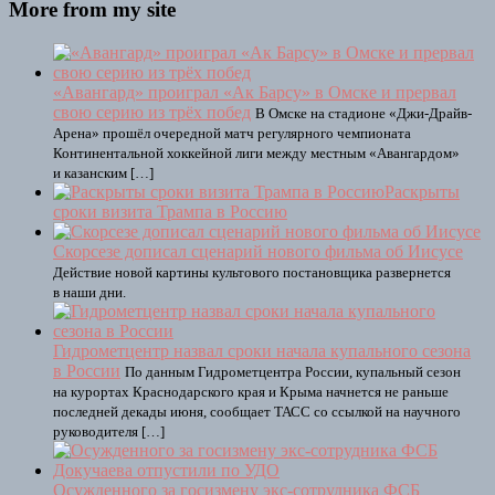
More from my site
«Авангард» проиграл «Ак Барсу» в Омске и прервал
свою серию из трёх побед
В Омске на стадионе «Джи-Драйв-
Арена» прошёл очередной матч регулярного чемпионата
Континентальной хоккейной лиги между местным «Авангардом»
и казанским […]
Раскрыты
сроки визита Трампа в Россию
Скорсезе дописал сценарий нового фильма об Иисусе
Действие новой картины культового постановщика развернется
в наши дни.
Гидрометцентр назвал сроки начала купального сезона
в России
По данным Гидрометцентра России, купальный сезон
на курортах Краснодарского края и Крыма начнется не раньше
последней декады июня, сообщает ТАСС со ссылкой на научного
руководителя […]
Осужденного за госизмену экс-сотрудника ФСБ