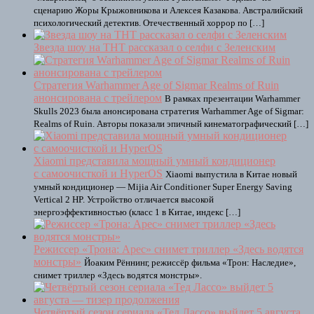
сценарию Жоры Крыжовникова и Алексея Казакова. Австралийский
психологический детектив. Отечественный хоррор по […]
Звезда шоу на ТНТ рассказал о селфи с Зеленским
Стратегия Warhammer Age of Sigmar Realms of Ruin
анонсирована с трейлером
В рамках презентации Warhammer
Skulls 2023 была анонсирована стратегия Warhammer Age of Sigmar:
Realms of Ruin. Авторы показали эпичный кинематографический […]
Xiaomi представила мощный умный кондиционер
с самоочисткой и HyperOS
Xiaomi выпустила в Китае новый
умный кондиционер — Mijia Air Conditioner Super Energy Saving
Vertical 2 HP. Устройство отличается высокой
энергоэффективностью (класс 1 в Китае, индекс […]
Режиссер «Трона: Арес» снимет триллер «Здесь водятся
монстры»
Йоаким Рённинг, режиссёр фильма «Трон: Наследие»,
снимет триллер «Здесь водятся монстры».
Четвёртый сезон сериала «Тед Лассо» выйдет 5 августа