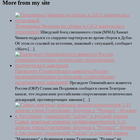
More from my site
Тренировка Чимаева на сборах в ОАЭ закончилась
потасовкой
Шведский боец смешанного стиля (ММА) Хамзат
Чимаев подрался со спарринг-партнером во время сборов в Дубае.
Об этом со ссылкой на источник, знакомый с ситуацией, сообщает
«Матч […]
Президент Олимпийского комитета России
прокомментировал подписание спортсменами
политических заявлений
Президент Олимпийского комитета
России (ОКР) Станислав Поздняков сообщил в своем Телеграм-
канале, что подписание российскими спортсменами политических
деклараций, противоречащих законам […]
Самые заметные новинки онлайн-кинотеатров 5-11
апреля: узник Гуантанамо, Бурунов в “Родных”, безумие
в Австралии, украинский “папик” и русский хоррор
"Мавританец" о безвинном узнике Гуантанамо. "Родные" по