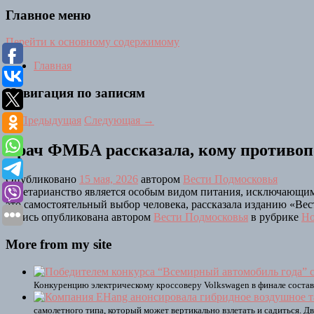
Главное меню
Перейти к основному содержимому
Главная
Навигация по записям
←
Предыдущая
Следующая
→
Врач ФМБА рассказала, кому противоп
Опубликовано
15 мая, 2026
автором
Вести Подмосковья
Вегетарианство является особым видом питания, исключающим
это самостоятельный выбор человека, рассказала изданию «В
Запись опубликована автором
Вести Подмосковья
в рубрике
Но
More from my site
Конкуренцию электрическому кроссоверу Volkswagen в финале состави
самолетного типа, который может вертикально взлетать и садиться. 