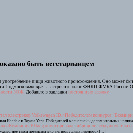
оказано быть вегетарианцем
 употребление пищи животного происхождения. Оно может быть 
ести Подмосковья» врач - гастроэнтеролог ФНКЦ ФМБА России О
вости ЗОЖ
. Добавьте в закладки
постоянную ссылку
.
Победителем конкурса “Всемирны
ли Honda e и Toyota Yaris. Победителей в основной и дополнительных номина
Компания EHang анонсировала гибридное воздушное такси
Двухместное такси предназначено для воздушных перевозок […]