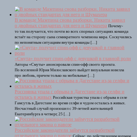
В команде Мазепина снова разборки. Никита заявил
о двойных стандартах для него и Шумахера
Почему-
то так получается, что почти во всех спорных ситуациях команда
встаёт на сторону сына семикратного чемпиона мира. Соскучились
по непонятным ситуациям внутри команды […]
«Смута» получит спин-офф с девушкой в главной роли
Авторы «Смуты» анонсировали спин-офф своего проекта.
По вселенной Юрия Милославского выйдет визуальная новелла
про любовь, причем только на мобильные […]
Россиянка упала с обрыва в Дагестане из-за селфи и
осталась в живых
Российская туристка упала с обрыва в селе
Гамсутль в Дагестане во время селфи и чудом осталась в живых.
Несчастный случай произошел с 39-летней жительницей
Екатеринбурга в четверг, 25 […]
Российские законодатели займутся разработкой
отдельного закона о навозе
Сейчас, по действующим нормам,