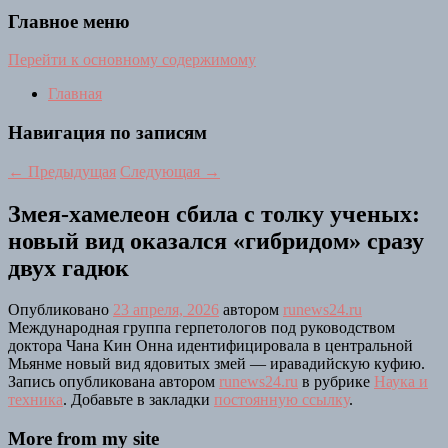
Главное меню
Перейти к основному содержимому
Главная
Навигация по записям
←
Предыдущая
Следующая
→
Змея-хамелеон сбила с толку ученых:
новый вид оказался «гибридом» сразу
двух гадюк
Опубликовано
23 апреля, 2026
автором
runews24.ru
Международная группа герпетологов под руководством
доктора Чана Кин Онна идентифицировала в центральной
Мьянме новый вид ядовитых змей — иравадийскую куфию.
Запись опубликована автором
runews24.ru
в рубрике
Наука и
техника
. Добавьте в закладки
постоянную ссылку
.
More from my site