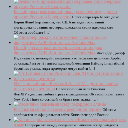
Белый дом прокомментировал размещение ядерного
оружия России в Белоруссии
Пресс-секретарь Белого дома
Карин Жан-Пьер заявила, что США не видит оснований
для корректирования месторасположения своих ядерных сил.
Об этом сообщает […]
Инсайдер раскрыл примерные сроки продаж
бюджетных AirPods и новых AirPods Max
Инсайдер Джефф
Пу, аналитик, имеющий отношение к отраслевым цепочкам Apple,
со ссылкой на отчёт инвестиционной компании Haitong International
Securities указал, когда примерно могут выйти […]
NYT: новый папа Римский Лев XIV в детстве любил
играть в священника
Новоизбранный папа Римский
Лев XIV в детстве любил играть в священника. Об этом пишет газета
New York Times со ссылкой на брата понтифика […]
Россиянка связала авоську рекордной длины
Об этом
сообщается на официальном сайте Книги рекордов России.
Какие сериалы смотреть
в мае
В перерывах между поеданием шашлыка всегда найдется