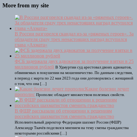
More from my site
В России разгорелся скандал из-за «ряженых героев». За
обладателя сразу трех ненастоящих наград вступился
глава «Ахмата»
ФСБ задержала двух адвокатов за получение взятки в 25
миллионов рублей
В Удмуртии суд арестовал двоих адвокатов,
обвиняемых в покушении на мошенничество. По данным следствия,
в период с марта по 22 мая 2023 года они договорились с женщиной
о том, что она […]
Какие болезни лечит
прополис
Прополис обладает множеством полезных свойств.
В ФШР рассказали об отношении к решениям
российских шахматистов сменить гражданство
Исполнительный директор Федерации шахмат России (ФШР)
Александр Ткачёв поделился мнением на тему смены гражданства
некоторыми российскими […]