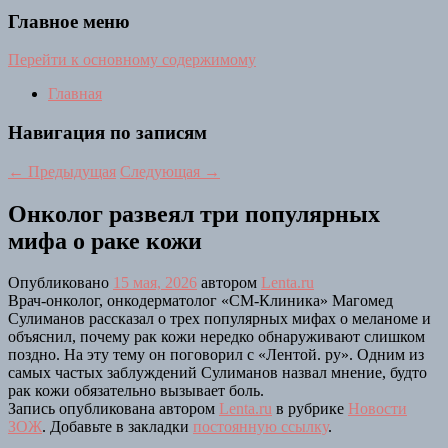
Главное меню
Перейти к основному содержимому
Главная
Навигация по записям
←
Предыдущая
Следующая
→
Онколог развеял три популярных
мифа о раке кожи
Опубликовано
15 мая, 2026
автором
Lenta.ru
Врач-онколог, онкодерматолог «СМ-Клиника» Магомед
Сулиманов рассказал о трех популярных мифах о меланоме и
объяснил, почему рак кожи нередко обнаруживают слишком
поздно. На эту тему он поговорил с «Лентой. ру». Одним из
самых частых заблуждений Сулиманов назвал мнение, будто
рак кожи обязательно вызывает боль.
Запись опубликована автором
Lenta.ru
в рубрике
Новости
ЗОЖ
. Добавьте в закладки
постоянную ссылку
.